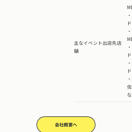
M
・
ド
・
M
主なイベント出店先店
・
舗
ド
・
ド
・
佐
な
会社概要へ