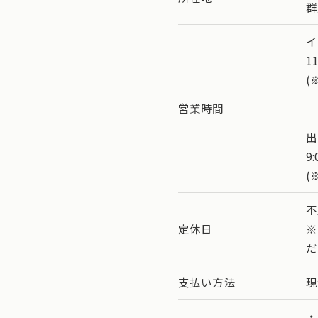
群
イ
1
(
営業時間
出
9
(
不
定休日
※
だ
支払い方法
現
・