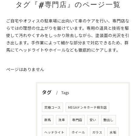
タグ『#専門店』のページ一覧
ご自宅やオフィスの駐車場に出向いて車のケアを行い、専門店な
らではの理想の仕上がりを届けています。専用の道具と技術を駆
使して汚れやくすみをしっかり除去しながら、塗装面の光沢を引
き出します。手作業によって細かな部分まで対応できるため、群
馬にてヘッドライトやホイールなども徹底的にケアします。
ページはありません
タグ
Tags
究極コース
MEGAドンキホーテ桐生店
群馬
洗車
専門店
安い
艶出し
ヘッドライト
ホイール
ガラス
水垢