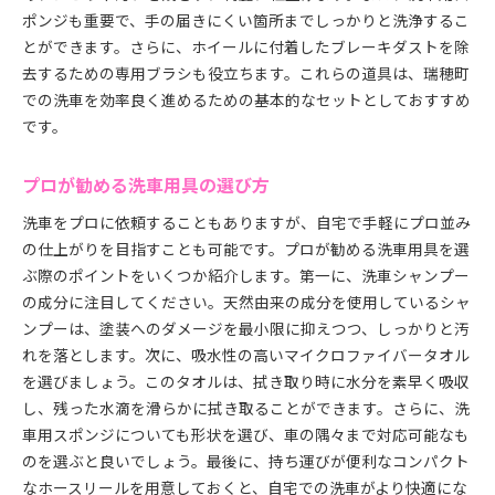
ポンジも重要で、手の届きにくい箇所までしっかりと洗浄するこ
とができます。さらに、ホイールに付着したブレーキダストを除
去するための専用ブラシも役立ちます。これらの道具は、瑞穂町
での洗車を効率良く進めるための基本的なセットとしておすすめ
です。
プロが勧める洗車用具の選び方
洗車をプロに依頼することもありますが、自宅で手軽にプロ並み
の仕上がりを目指すことも可能です。プロが勧める洗車用具を選
ぶ際のポイントをいくつか紹介します。第一に、洗車シャンプー
の成分に注目してください。天然由来の成分を使用しているシャ
ンプーは、塗装へのダメージを最小限に抑えつつ、しっかりと汚
れを落とします。次に、吸水性の高いマイクロファイバータオル
を選びましょう。このタオルは、拭き取り時に水分を素早く吸収
し、残った水滴を滑らかに拭き取ることができます。さらに、洗
車用スポンジについても形状を選び、車の隅々まで対応可能なも
のを選ぶと良いでしょう。最後に、持ち運びが便利なコンパクト
なホースリールを用意しておくと、自宅での洗車がより快適にな