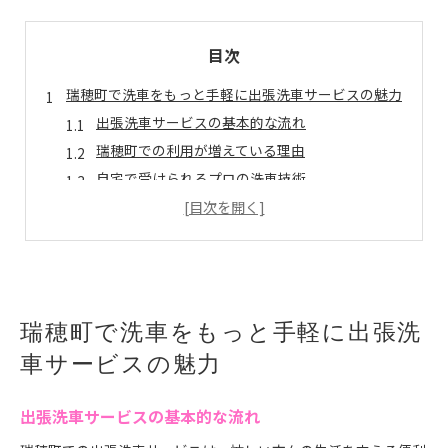
目次
瑞穂町で洗車をもっと手軽に出張洗車サービスの魅力
出張洗車サービスの基本的な流れ
瑞穂町での利用が増えている理由
自宅で受けられるプロの洗車技術
時間を有効活用できる出張サービス
利用者の声から見る満足度の高さ
出張洗車がもたらす環境への配慮
洗車用具の選び方瑞穂町での最適な方法とは
基本的な洗車用具の紹介
瑞穂町で洗車をもっと手軽に出張洗
プロが勧める洗車用具の選び方
車サービスの魅力
瑞穂町の気候に適した洗車用具
専門家が語る洗車用具のメンテナンス法
出張洗車サービスの基本的な流れ
コストパフォーマンスの高い洗車用具