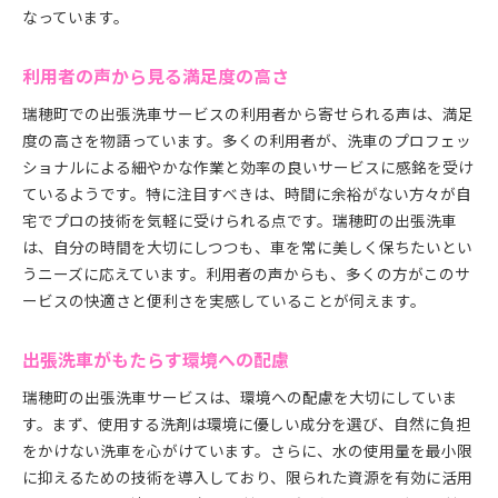
瑞穂町での出張洗車の安全性
なっています。
出張洗車の環境負荷を軽減する方法
出張サービスの費用対効果を検証
利用者の声から見る満足度の高さ
車の価値を高めるメンテナンス
瑞穂町での出張洗車サービスの利用者から寄せられる声は、満足
洗車の手間を省く出張サービス瑞穂町での革新
度の高さを物語っています。多くの利用者が、洗車のプロフェッ
ショナルによる細やかな作業と効率の良いサービスに感銘を受け
出張洗車の最前線を探る
ているようです。特に注目すべきは、時間に余裕がない方々が自
手間をかけずに愛車を美しく保つ方法
宅でプロの技術を気軽に受けられる点です。瑞穂町の出張洗車
革新的な洗車技術の紹介
は、自分の時間を大切にしつつも、車を常に美しく保ちたいとい
サービスの進化とその背景
うニーズに応えています。利用者の声からも、多くの方がこのサ
瑞穂町での出張洗車の歴史と未来
ービスの快適さと便利さを実感していることが伺えます。
出張洗車がもたらす新たなライフスタイル
出張洗車がもたらす環境への配慮
瑞穂町の出張洗車サービスは、環境への配慮を大切にしていま
す。まず、使用する洗剤は環境に優しい成分を選び、自然に負担
をかけない洗車を心がけています。さらに、水の使用量を最小限
に抑えるための技術を導入しており、限られた資源を有効に活用