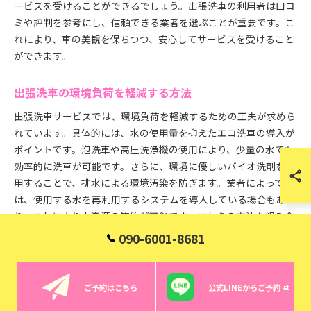
ービスを受けることができるでしょう。出張洗車の利用者は口コ
ミや評判を参考にし、信頼できる業者を選ぶことが重要です。こ
れにより、車の美観を保ちつつ、安心してサービスを受けること
ができます。
出張洗車の環境負荷を軽減する方法
出張洗車サービスでは、環境負荷を軽減するための工夫が求めら
れています。具体的には、水の使用量を抑えたエコ洗車の導入が
ポイントです。泡洗車や高圧洗浄機の使用により、少量の水でも
効率的に洗車が可能です。さらに、環境に優しいバイオ洗剤を使
用することで、排水による環境汚染を防ぎます。業者によって
は、使用する水を再利用するシステムを導入している場合もあ
り、これにより水資源の節約が可能です。これらの方法を組み合
わせることで、出張洗車の環境負荷を大幅に軽減し、持続可能な
090-6001-8681
サービスを提供することができます。消費者は、環境に配慮した
業者を選ぶことで、地球に優しい選択をすることができます。
ご予約はこちら
公式LINEからご予約
出張サービスの費用対効果を検証