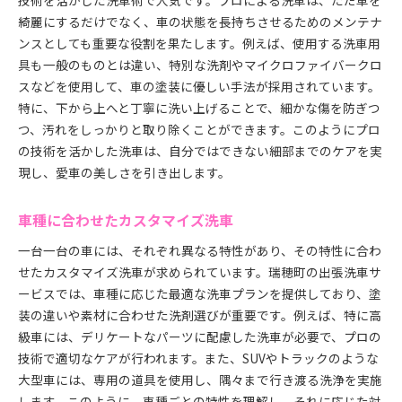
技術を活かした洗車術で人気です。プロによる洗車は、ただ車を
綺麗にするだけでなく、車の状態を長持ちさせるためのメンテナ
ンスとしても重要な役割を果たします。例えば、使用する洗車用
具も一般のものとは違い、特別な洗剤やマイクロファイバークロ
スなどを使用して、車の塗装に優しい手法が採用されています。
特に、下から上へと丁寧に洗い上げることで、細かな傷を防ぎつ
つ、汚れをしっかりと取り除くことができます。このようにプロ
の技術を活かした洗車は、自分ではできない細部までのケアを実
現し、愛車の美しさを引き出します。
車種に合わせたカスタマイズ洗車
一台一台の車には、それぞれ異なる特性があり、その特性に合わ
せたカスタマイズ洗車が求められています。瑞穂町の出張洗車サ
ービスでは、車種に応じた最適な洗車プランを提供しており、塗
装の違いや素材に合わせた洗剤選びが重要です。例えば、特に高
級車には、デリケートなパーツに配慮した洗車が必要で、プロの
技術で適切なケアが行われます。また、SUVやトラックのような
大型車には、専用の道具を使用し、隅々まで行き渡る洗浄を実施
します。このように、車種ごとの特性を理解し、それに応じた対