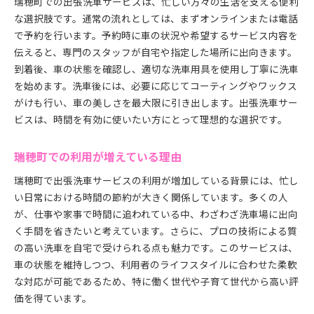
瑞穂町での出張洗車サービスは、忙しい方々の生活を支える便利
環境に優しい洗車用具を選ぶポイント
な選択肢です。通常の流れとしては、まずオンラインまたは電話
出張洗車で時間を節約瑞穂町の忙しい方におすすめ
で予約を行います。予約時に車の状況や希望するサービス内容を
時間短縮を実現する理由とは
伝えると、専門のスタッフが自宅や指定した場所に出向きます。
日常生活に溶け込む出張洗車サービス
到着後、車の状態を確認し、適切な洗車用具を使用し丁寧に洗車
を始めます。洗車後には、必要に応じてコーティングやワックス
瑞穂町での出張洗車の予約方法
がけも行い、車の美しさを最大限に引き出します。出張洗車サー
忙しいビジネスパーソンに最適なサービス
ビスは、時間を有効に使いたい方にとって理想的な選択です。
家事や仕事の合間に手軽に依頼
出張洗車サービス利用で得られる自由時間
瑞穂町での利用が増えている理由
プロの手で愛車を美しく瑞穂町の出張洗車体験
瑞穂町で出張洗車サービスの利用が増加している背景には、忙し
プロによる洗車技術の魅力
い日常における時間の節約が大きく関係しています。多くの人
瑞穂町で体験できる高品質な仕上げ
が、仕事や家事で時間に追われている中、わざわざ洗車場に出向
プロフェッショナルならではの洗車術
く手間を省きたいと考えています。さらに、プロの技術による質
車種に合わせたカスタマイズ洗車
の高い洗車を自宅で受けられる点も魅力です。このサービスは、
予約から実施までの流れを解説
車の状態を維持しつつ、利用者のライフスタイルに合わせた柔軟
な対応が可能であるため、特に働く世代や子育て世代から高い評
出張洗車サービスの驚きのビフォーアフター
価を得ています。
瑞穂町での洗車用具を活用した効率的な洗車法