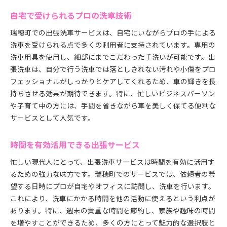
家庭でもできる簡単な洗車法
自宅で受けられるプロの洗車技術
プロの技を家庭で再現するコツ
瑞穂町での出張洗車サービスは、自宅にいながらプロの手による
季節ごとの最適な洗車方法
洗車を受けられる点で多くの利用者に支持されています。専用の
洗車用具を使った効果的な洗浄手法
洗車用具を使用し、細部にまでこだわった手洗いが可能です。出
長持ちする洗車のポイント
張洗車は、自分で行う洗車では落としきれない汚れや小傷をプロ
瑞穂町の気候に適した洗車スケジュール
フェッショナルがしっかりとケアしてくれるため、車の輝きを長
出張洗車サービス瑞穂町での利用者の声と満足度
持ちさせる効果が期待できます。特に、忙しいビジネスパーソン
利用者のリアルな声を紹介
や子育て中の方には、手間を省きながら車を美しく保てる便利な
サービスとして人気です。
高評価を受ける理由に迫る
リピーター続出の出張洗車サービス
時間を有効活用できる出張サービス
利用者が語る驚きの洗車体験
依頼者の満足度調査結果
忙しい現代人にとって、出張洗車サービスは時間を有効に活用す
るための強力な味方です。瑞穂町でのサービスでは、依頼者の希
出張洗車サービスを選ぶ決め手
望する日時にプロが自宅やオフィスに訪問し、洗車を行います。
瑞穂町でプロによる車のお手入れ出張洗車の利点
これにより、洗車にかかる時間を他の活動に使えるという利点が
出張洗車と通常洗車の違い
あります。特に、週末の貴重な時間を節約し、家族や趣味の時間
プロが行う手洗いの秘密
を増やすことができるため、多くの方にとって魅力的な選択肢と