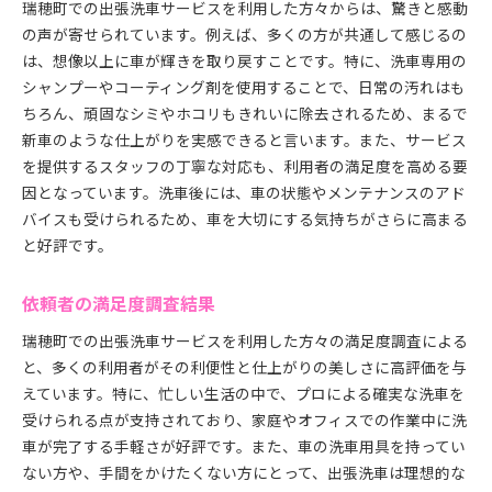
瑞穂町での出張洗車サービスを利用した方々からは、驚きと感動
の声が寄せられています。例えば、多くの方が共通して感じるの
は、想像以上に車が輝きを取り戻すことです。特に、洗車専用の
シャンプーやコーティング剤を使用することで、日常の汚れはも
ちろん、頑固なシミやホコリもきれいに除去されるため、まるで
新車のような仕上がりを実感できると言います。また、サービス
を提供するスタッフの丁寧な対応も、利用者の満足度を高める要
因となっています。洗車後には、車の状態やメンテナンスのアド
バイスも受けられるため、車を大切にする気持ちがさらに高まる
と好評です。
依頼者の満足度調査結果
瑞穂町での出張洗車サービスを利用した方々の満足度調査による
と、多くの利用者がその利便性と仕上がりの美しさに高評価を与
えています。特に、忙しい生活の中で、プロによる確実な洗車を
受けられる点が支持されており、家庭やオフィスでの作業中に洗
車が完了する手軽さが好評です。また、車の洗車用具を持ってい
ない方や、手間をかけたくない方にとって、出張洗車は理想的な