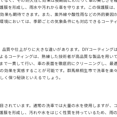
でなく、その耐久性と効果は長期間にわたって車の美しさを
無駄を省いた効率的な洗車手順
護膜を形成し、雨水や汚れから車を守ります。この保護膜は
洗車とコーティングを組み合わせた時短術
効果も期待できます。また、紫外線や酸性雨などの外的要因
コーティング施工で車の美しさを保つ方法
環境においては、季節ごとの気象条件にも対応できるコーテ
コーティング後のおすすめメンテナンス法
冬季に備える車のコーティングケア
洗車後すぐにできるコーティング保護
は、品質や仕上がりに大きな違いがあります。DIYコーティン
コーティングを長持ちさせる駐車方法
よるコーティングは、熟練した技術者が高品質な製品を用い
艶を保つための追加ケアテクニック
まで一貫して行い、車の表面を徹底的にクリーニングし、最
プロが教えるコーティング後の注意点
の効果を実感することが可能です。群馬県桐生市で洗車を楽
群馬県での洗車を効率化する最新技術
しく保つ秘訣といえるでしょう。
最新の自動洗車機の特徴
高圧洗浄機を使った洗車の利点
桐生市で利用できる洗車ロボット
目されています。通常の洗車では大量の水を使用しますが、
最新コーティング技術の導入事例
護膜を形成し、汚れや水をはじく性質を持っているため、雨
スマート洗車システムでの進化