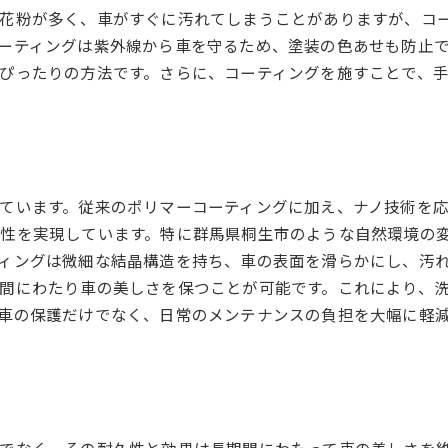
花粉が多く、車がすぐに汚れてしまうことがありますが、コ
地元の気候に合った洗車タイミング
ーティングは紫外線から車を守るため、塗装の色あせも防止
洗車をより効率的にするためのツール
ぴったりの方法です。さらに、コーティングを施すことで、
コーティングで愛車の輝きを長持ちさせよう
コーティングの種類と選び方
長持ちするコーティングのメンテナンス方法
日常的なケアでコーティングを保つ
コーティングで防げるダメージとは
ています。従来のポリマーコーティングに加え、ナノ技術を
性を実現しています。特に群馬県桐生市のような自然環境の
雨や汚れに強いコーティングの選定
ィングは微細な結晶構造を持ち、車の表面を滑らかにし、汚
プロに任せるコーティングの利点
間にわたり車の美しさを保つことが可能です。これにより、
忙しいあなたにぴったりな洗車方法とは
車の保護だけでなく、日常のメンテナンスの負担を大幅に軽
短時間で済ませる洗車術
時間を節約するための洗車グッズ
お得に利用できる洗車サービスプラン
自宅で手軽にできる洗車方法