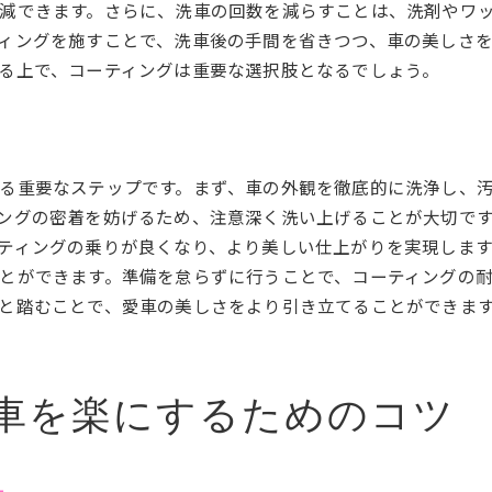
減できます。さらに、洗車の回数を減らすことは、洗剤やワ
群馬県内で増えている洗車スタンド
ィングを施すことで、洗車後の手間を省きつつ、車の美しさ
手洗いとコーティングで愛車を守るポイント
る上で、コーティングは重要な選択肢となるでしょう。
手洗いで洗車する際の注意点
コーティングと手洗いの相性の良さ
手洗いで効果的にコーティングを活かす
る重要なステップです。まず、車の外観を徹底的に洗浄し、
夏季の洗車における手洗いの利点
ングの密着を妨げるため、注意深く洗い上げることが大切で
手洗いによる洗車の正しい手順
ティングの乗りが良くなり、より美しい仕上がりを実現しま
愛車を傷つけないための手洗い方法
とができます。準備を怠らずに行うことで、コーティングの
専用シャンプーでの手洗いとコーティングの相乗効果
と踏むことで、愛車の美しさをより引き立てることができま
専用シャンプーを使用するメリット
手洗いにおける専用シャンプーの選び方
コーティングを引き立てる専用シャンプーの効果
車を楽にするためのコツ
専用シャンプーとコーティングの最適な組み合わせ
汚れを落とすだけでなく艶を引き出す洗車法