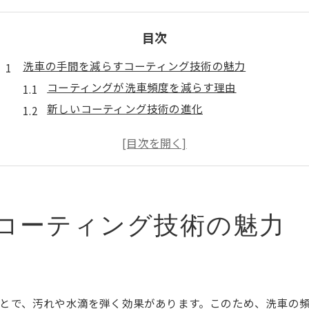
目次
洗車の手間を減らすコーティング技術の魅力
コーティングが洗車頻度を減らす理由
新しいコーティング技術の進化
コーティングの耐久性とその効果
DIYコーティングとプロの違い
エコな洗車方法としてのコーティング
コーティング施工前の準備ステップ
群馬県桐生市での洗車を楽にするためのコツ
コーティング技術の魅力
地元で利用できる洗車サービスの選び方
群馬ならではの洗車事情とは
桐生市で評判の洗車業者を見つける方法
忙しい日常に適した洗車プラン
とで、汚れや水滴を弾く効果があります。このため、洗車の