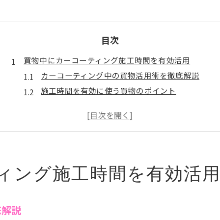
目次
買物中にカーコーティング施工時間を有効活用
カーコーティング中の買物活用術を徹底解説
施工時間を有効に使う買物のポイント
筑西市でカーコーティング中の過ごし方提案
買物とカーコーティングの同時進行が便利
施工店近くでできる買物のアイデア集
車コーティング中も買物で時間を有効活用
カーコーティングを待つ間の賢い買物術とは
ィング施工時間を有効活
施工時間中の買物計画で効率アップ
カーコーティング待ち時間を活用するコツ
底解説
筑西市の店舗でできる買物術とは何か