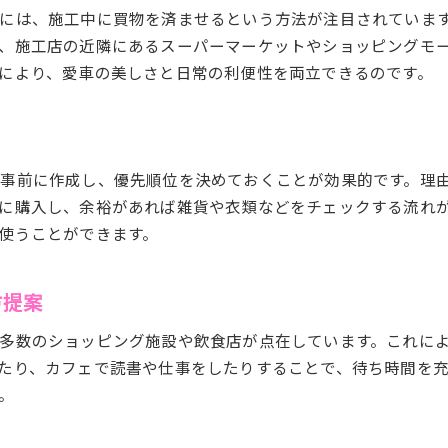
手洗い洗車と買物を同時に楽しむ方法
には、施工中に買物を済ませるという方法が注目されていま
、施工店の近隣にあるスーパーマーケットやショッピングモ
買物時間を活かしたカーコーティング活用法
により、愛車の美しさと日常の利便性を両立できるのです。
待ち時間を楽しむ賢い買物のすすめ
筑西市で施工中に日常を充実させる方法
カーコーティング施工中の充実した過ごし方
買物をしながら日常を豊かにするアイデア
事前に作成し、優先順位を決めておくことが効果的です。理
施工店周辺でできる買物の楽しみ方
に購入し、余裕があれば雑貨や衣類などをチェックする流れ
手洗い洗車と合わせた買物の提案
使うことができます。
カーコーティング待ち時間を日常に活かす
筑西市で日常と買物を両立する方法
方提案
愛車のコーティング中にできる買物活用法
多数のショッピング施設や飲食店が点在しています。これに
カーコーティング中に効率良く買物するコツ
たり、カフェで読書や仕事をしたりすることで、待ち時間を
施工店近くのショップを有効活用しよう
。
車コーティング中も日々の買物に便利な方法