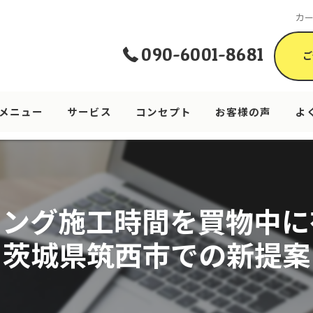
カ
090-6001-8681
ご
メニュー
サービス
コンセプト
お客様の声
よ
ィング施工時間を買物中に
茨城県筑西市での新提案