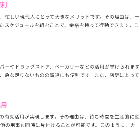
筑西市内でできる買物アイデアを紹介
便利
コーティング待ち時間におすすめの買物術
、忙しい現代人にとって大きなメリットです。その理由は、
買物しながら愛車メンテナンスを両立
たスケジュールを組むことで、余裕を持って行動できます。
施工時間が気になる方へ買物併用のすすめ
カーコーティングの施工時間を有効に使う
買物もできるカーコーティングの新提案
施工中の空き時間を買物で有意義に活用
パーやドラッグストア、ベーカリーなどの活用が挙げられま
車コーティングと買物の併用で時短実現
、急な足りないものの調達にも便利です。また、店舗によっ
筑西市の生活に密着した買物活用術
施工時間と買物を両立するポイント
カーコーティング施工の待ち時間を楽しむコツ
活用
買物中も楽しめるカーコーティング活用法
施工待ち時間の過ごし方と買物の工夫
の有効活用が実現します。その理由は、待ち時間を生産的に
他の用事も同時に片付けることが可能です。このように、カ
筑西市で買物しながら時間を有効活用
手洗い洗車と買物の同時進行術を紹介