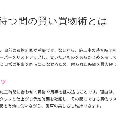
カーコーティング中にできる買物リスト
施工待ち時間を買物で楽しくする秘訣
待つ間の賢い買物術とは
忙しい日常に合わせたカーケアの新しい提案
カーコーティング施工と買物を両立する方法
忙しい方へおすすめの買物併用カーケア
施工時間中も買物で効率良く過ごすコツ
、事前の買物計画が重要です。なぜなら、施工中の待ち時間
車コーティングの合間に日常の買物を完了
ーパーをリストアップし、買いたいものをあらかじめメモし
筑西市で叶う時短カーケアのメリット
と日常の用事を同時にこなせるため、限られた時間を最大限
忙しい日常を支える買物活用術
筑西市で買物ついでにカーコーティングを検討
コツ
買物の合間にカーコーティングを依頼する利点
施工時間に合わせて買物や用事を組み込むことです。理由は
筑西市内で買物とカーケアを両立する秘訣
タッフと仕上がり予定時間を確認し、その間にできる買物リ
車コーティング中にできる買物活用の提案
間を有効に使いながら、愛車の美しさも維持できます。
買物ついでに利用できる施工店の選び方