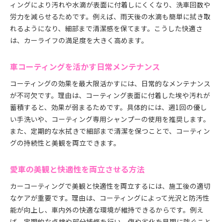
ィングにより汚れや水滴が表面に付着しにくくなり、洗車回数や
労力を減らせるためです。例えば、雨天後の水滴も簡単に拭き取
れるようになり、細部まで清潔感を保てます。こうした快適さ
は、カーライフの満足度を大きく高めます。
車コーティングを活かす日常メンテナンス
コーティングの効果を最大限活かすには、日常的なメンテナンス
が不可欠です。理由は、コーティング表面に付着した埃や汚れが
蓄積すると、効果が弱まるためです。具体的には、週1回の優し
い手洗いや、コーティング専用シャンプーの使用を推奨します。
また、定期的な水拭きで細部まで清潔を保つことで、コーティン
グの持続性と美観を両立できます。
愛車の美観と快適性を両立させる方法
カーコーティングで美観と快適性を両立するには、施工後の適切
なケアが重要です。理由は、コーティングによって光沢と防汚性
能が向上し、車内外の快適な環境が維持できるからです。例え
ば、定期的な点検や部分補修を行い、傷や劣化を早期に防ぐこと