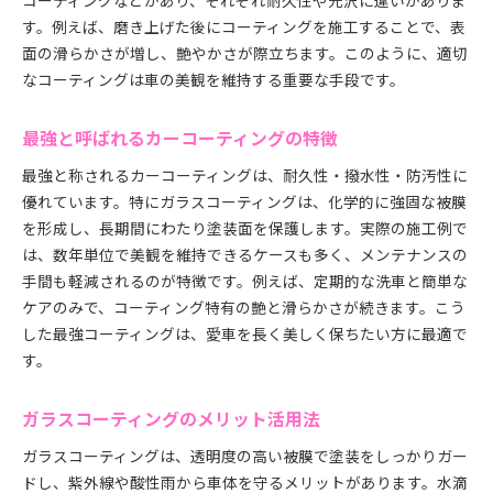
コーティングなどがあり、それぞれ耐久性や光沢に違いがありま
カーコーティングのコストと効果を比較
す。例えば、磨き上げた後にコーティングを施工することで、表
面の滑らかさが増し、艶やかさが際立ちます。このように、適切
カーコーティングで後悔しない選び方
なコーティングは車の美観を維持する重要な手段です。
効果的なカーコーティングの選び方を伝授
カーコーティングの種類と特徴を理解する
最強と呼ばれるカーコーティングの特徴
車コーティング剤のおすすめ基準を知る
最強と称されるカーコーティングは、耐久性・撥水性・防汚性に
最強カーコーティング剤を見極めるポイント
優れています。特にガラスコーティングは、化学的に強固な被膜
費用対効果から考えるコーティング選び
を形成し、長期間にわたり塗装面を保護します。実際の施工例で
自分に合うカーコーティングの見つけ方
は、数年単位で美観を維持できるケースも多く、メンテナンスの
業者選びで重視すべきカーコーティング要素
手間も軽減されるのが特徴です。例えば、定期的な洗車と簡単な
ガラスコーティングのメリットと注意点を知る
ケアのみで、コーティング特有の艶と滑らかさが続きます。こう
ガラスコーティングの魅力と効果を解説
した最強コーティングは、愛車を長く美しく保ちたい方に最適で
す。
カーコーティングで得られる耐久性の比較
ガラスコーティングを選ぶ際の注意点
ガラスコーティングのメリット活用法
車コーティングのデメリットを把握する
ガラスコーティングに適した車種や用途
ガラスコーティングは、透明度の高い被膜で塗装をしっかりガー
ドし、紫外線や酸性雨から車体を守るメリットがあります。水滴
失敗しないガラスコーティングのポイント