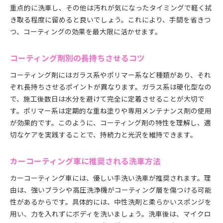
重点的に洗車し、その他は汚れが気になったタイミングで軽く拭
き取る程度に留めると良いでしょう。これにより、手間を省きつ
つ、コーティングの効果を最大限に活かせます。
コーティング剤別の長持ちさせるコツ
コーティング剤にはガラス系やポリマー系など種類があり、それ
ぞれ長持ちさせるポイントが異なります。ガラス系は硬化型なの
で、施工後数日は水分を避けて完全に定着させることが大切で
す。ポリマー系は定期的な重ね塗りや専用メンテナンス剤の使用
が効果的です。このように、コーティング剤の特性を理解し、適
切なケアを実践することで、持続力と光沢を維持できます。
カーコーティング車に推奨される洗車方法
カーコーティング車には、優しい手洗い洗車が推奨されます。理
由は、強いブラシや高圧洗浄機がコーティング層を傷つける可能
性があるからです。具体的には、中性洗剤と柔らかいスポンジを
用い、力を入れずにボディを洗いましょう。洗車後は、マイクロ