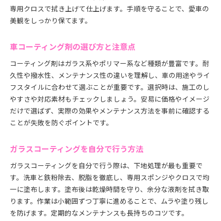
専用クロスで拭き上げて仕上げます。手順を守ることで、愛車の
美観をしっかり保てます。
車コーティング剤の選び方と注意点
コーティング剤はガラス系やポリマー系など種類が豊富です。耐
久性や撥水性、メンテナンス性の違いを理解し、車の用途やライ
フスタイルに合わせて選ぶことが重要です。選択時は、施工のし
やすさや対応素材もチェックしましょう。安易に価格やイメージ
だけで選ばず、実際の効果やメンテナンス方法を事前に確認する
ことが失敗を防ぐポイントです。
ガラスコーティングを自分で行う方法
ガラスコーティングを自分で行う際は、下地処理が最も重要で
す。洗車と鉄粉除去、脱脂を徹底し、専用スポンジやクロスで均
一に塗布します。塗布後は乾燥時間を守り、余分な液剤を拭き取
ります。作業は小範囲ずつ丁寧に進めることで、ムラや塗り残し
を防げます。定期的なメンテナンスも長持ちのコツです。