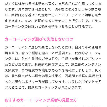
がすぐに弾かれる撥水効果も高く、日常の汚れが付着しにくくな
コーティング後の正しい洗車とケア方法
ります。具体的な活用法として、洗車後に水分をしっかり拭き取
カーコーティング後の洗車頻度と注意点
り、直射日光を避けて乾燥させることでコーティング効果を最大
車コーティングを長持ちさせるケア方法
化できます。また、定期的なメンテナンスを行うことで、ガラス
正しい洗車でカーコーティングを守るコツ
コーティングの保護力と艶を長持ちさせることが可能です。
コーティング車に適した洗車グッズ選び
カーコーティング後に避けるべき行動
カーコーティング選びで失敗しないコツ
専門家が教えるカーコーティングメンテ術
カーコーティング選びで失敗しないためには、自分の車の使用環
カーコーティングで快適なカーライフを実現しよう
境や目的に合った種類を選ぶことが重要です。代表的なコーティ
ングには、耐久性重視のガラス系や、手軽さを重視したポリマー
カーコーティングで得られる快適体験とは
系などがあります。具体的な選び方として、施工後のメンテナン
車コーティングを活かす日常メンテナンス
ス頻度や、どの程度の保護を求めるかを明確にしましょう。例え
愛車の美観と快適性を両立させる方法
ば、屋外駐車が多い場合は耐久性重視、短期間で手軽に美観を保
カーコーティングで車内外の清潔感アップ
ちたい場合はポリマー系が適しています。こうしたポイントを押
カーコーティングの満足度を高める秘訣
さえることで、最適なコーティングが見つかります。
カーコーティングでカーライフをもっと楽しく
おすすめカーコーティング業者の見極め方