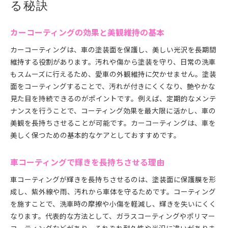
る秘訣
ガラスコーティングを自分で行う方法
スニーカーやバッグにも使えるコーティング知識
カーコーティングの効果と美観維持の基本
カーコーティング初心者のための実践ポイント
カーコーティングは、車の塗装面を保護し、美しい光沢を長期間
カーコーティングでやってはいけないこと
維持する役割があります。汚れや傷から塗装を守り、日常の洗車
カーコーティングを長持ちさせる実践テクニック
もスムーズに行えるため、愛車の外観維持に欠かせません。塗装
カーコーティング効果を保つ日々の習慣
面をコーティングすることで、汚れが付きにくくなり、艶やかな
車コーティング後の適切なメンテナンス法
見た目を持続できるのがポイントです。例えば、定期的なメンテ
ナンスを行うことで、コーティング効果を最大限に活かし、車の
カーコーティングで洗車頻度を最適化する方法
美観を長持ちさせることが可能です。カーコーティングは、車を
コーティング剤別の長持ちさせるコツ
美しく保つための基本的なケアとしておすすめです。
カーコーティング車に推奨される洗車方法
カーコーティングの持続力を高める秘訣
車コーティングで輝きを長持ちさせる理由
気になるデメリットも徹底解説カーコーティング
車コーティングが輝きを長持ちさせるのは、塗装面に保護膜を形
カーコーティングの一般的なデメリット解説
成し、紫外線や雨、汚れから車体を守るためです。コーティング
ガラスコーティングをしない方がいい場合
を施すことで、洗車時の摩擦や小傷を軽減し、輝きを失いにくく
カーコーティングで失敗しやすいポイント
なります。代表的な方法として、ガラスコーティングやポリマー
バッグやスニーカーコーティングの注意点