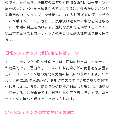
欠です。なぜなら、洗車時の摩擦や不適切な洗剤がコーティング
層を傷つけ、劣化を早めるからです。例えば、柔らかいスポンジ
や専用のカーシャンプーを使用し、力を入れ過ぎずに優しく洗う
ことがポイントです。さらに、洗車後は速やかに水分を拭き取る
ことで水垢の発生を防げます。適切な洗車術を継続することで、
筑西市の気候でもコーティングの美しさと耐久性をより長く保て
ます。
日常メンテナンスで耐久性を伸ばすコツ
カーコーティングの耐久性向上には、日常の簡単なメンテナンス
が効果的です。理由として、ほこりや花粉などの付着物を放置す
ると、コーティング層の劣化や美観の損失につながります。たと
えば、週に1度の水洗いや、専用クロスでの軽い拭き取りを習慣
化しましょう。また、鳥のフンや樹液が付着した場合は、速やか
に除去することが重要です。日常的なケアを続けることで、コー
ティングの持ちと輝きをしっかり守れます。
定期メンテナンスの重要性とその効果