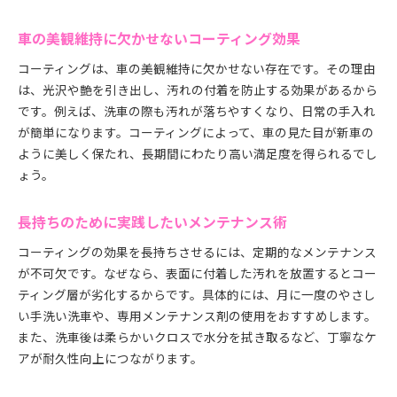
耐久性を保つためのメンテナンスチェック
車の美観維持に欠かせないコーティング効果
茨城県で選ばれるカーコーティングの特徴を紹介
茨城県で評判のカーコーティングの特徴
コーティングは、車の美観維持に欠かせない存在です。その理由
は、光沢や艶を引き出し、汚れの付着を防止する効果があるから
地元で信頼される施工技術とサービスとは
です。例えば、洗車の際も汚れが落ちやすくなり、日常の手入れ
コストパフォーマンスが高いコーティング選び
が簡単になります。コーティングによって、車の見た目が新車の
口コミで選ばれるカーコーティングの理由
ように美しく保たれ、長期間にわたり高い満足度を得られるでし
茨城県で利用者が多いプランの共通点
ょう。
カーコーティング選びで重視されるポイント
長期間美しさを保つためのコーティング活用術
長持ちのために実践したいメンテナンス術
カーコーティングで長期間美観を維持する方法
コーティングの効果を長持ちさせるには、定期的なメンテナンス
耐久性を発揮するコーティング活用のコツ
が不可欠です。なぜなら、表面に付着した汚れを放置するとコー
季節ごとのメンテナンスで美しさをキープ
ティング層が劣化するからです。具体的には、月に一度のやさし
プロが教えるカーコーティングの応用術
い手洗い洗車や、専用メンテナンス剤の使用をおすすめします。
また、洗車後は柔らかいクロスで水分を拭き取るなど、丁寧なケ
美観と耐久性を両立するための工夫
アが耐久性向上につながります。
カーコーティングを最大限活かすポイント