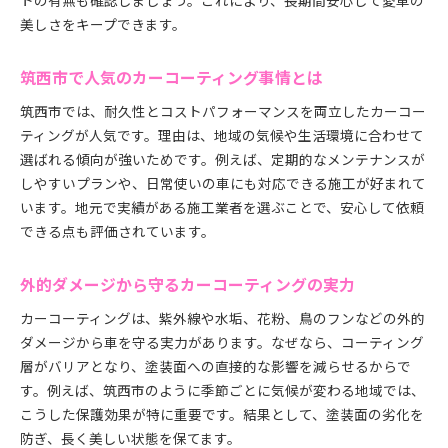
トの有無も確認しましょう。これにより、長期間安心して愛車の
長持ち重視のカーコーティングは何が違う？
美しさをキープできます。
耐久性アップを狙うコーティング選びの秘訣
後悔しないカーコーティングの比較方法
筑西市で人気のカーコーティング事情とは
車の美観維持に欠かせないコーティングの効果とは
筑西市では、耐久性とコストパフォーマンスを両立したカーコー
カーコーティングで美観維持できる理由とは
ティングが人気です。理由は、地域の気候や生活環境に合わせて
紫外線や水垢対策に強いコーティング効果
選ばれる傾向が強いためです。例えば、定期的なメンテナンスが
しやすいプランや、日常使いの車にも対応できる施工が好まれて
愛車の塗装保護とカーコーティングの役割
います。地元で実績がある施工業者を選ぶことで、安心して依頼
長期間美しさを保つためのコーティング活用
できる点も評価されています。
外的ダメージを軽減するカーコーティング
カーコーティングで感じる仕上がりの違い
外的ダメージから守るカーコーティングの実力
耐久性アップを目指すメンテナンス方法のポイント
カーコーティングは、紫外線や水垢、花粉、鳥のフンなどの外的
カーコーティングを長持ちさせる洗車術とは
ダメージから車を守る実力があります。なぜなら、コーティング
日常メンテナンスで耐久性を伸ばすコツ
層がバリアとなり、塗装面への直接的な影響を減らせるからで
定期メンテナンスの重要性とその効果
す。例えば、筑西市のように季節ごとに気候が変わる地域では、
筑西市で受けられるアフターケアサービス
こうした保護効果が特に重要です。結果として、塗装面の劣化を
傷や汚れ対策でカーコーティングを守る方法
防ぎ、長く美しい状態を保てます。