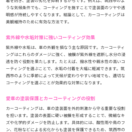
着を防ぎ、塗装の劣化を抑制するからです。例えば、筑西市のよ
うな気候条件でも、コーティングを施すことで塗装面のツヤや透
明感が持続しやすくなります。結論として、カーコーティングは
美観維持のために有効な方法です。
紫外線や水垢対策に強いコーティング効果
紫外線や水垢は、車の外観を損なう主な原因です。カーコーティ
ングはこれらのダメージに強く、被膜が紫外線を遮断し水分の浸
透を防ぐ役割を果たします。たとえば、撥水性や親水性の高いコ
ーティングを選ぶことで、水垢の付着を大幅に軽減できます。筑
西市のように季節によって天候が変わりやすい地域でも、適切な
コーティングを選ぶことが効果的な対策になります。
愛車の塗装保護とカーコーティングの役割
カーコーティングは、車の塗装面を外的刺激から守る重要な役割
を担います。塗装の表面に硬い被膜を形成することで、微細なキ
ズや化学的ダメージを防止します。具体的には、酸性雨や鳥のフ
ン、花粉などによる劣化からも塗装を保護できるため、筑西市の