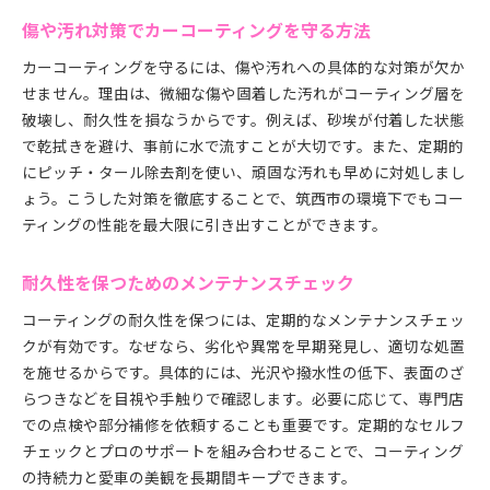
傷や汚れ対策でカーコーティングを守る方法
カーコーティングを守るには、傷や汚れへの具体的な対策が欠か
せません。理由は、微細な傷や固着した汚れがコーティング層を
破壊し、耐久性を損なうからです。例えば、砂埃が付着した状態
で乾拭きを避け、事前に水で流すことが大切です。また、定期的
にピッチ・タール除去剤を使い、頑固な汚れも早めに対処しまし
ょう。こうした対策を徹底することで、筑西市の環境下でもコー
ティングの性能を最大限に引き出すことができます。
耐久性を保つためのメンテナンスチェック
コーティングの耐久性を保つには、定期的なメンテナンスチェッ
クが有効です。なぜなら、劣化や異常を早期発見し、適切な処置
を施せるからです。具体的には、光沢や撥水性の低下、表面のざ
らつきなどを目視や手触りで確認します。必要に応じて、専門店
での点検や部分補修を依頼することも重要です。定期的なセルフ
チェックとプロのサポートを組み合わせることで、コーティング
の持続力と愛車の美観を長期間キープできます。