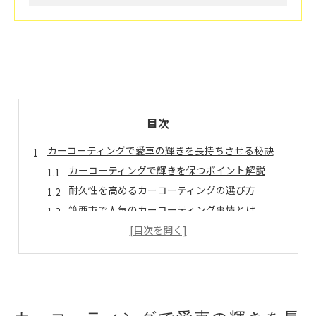
目次
カーコーティングで愛車の輝きを長持ちさせる秘訣
カーコーティングで輝きを保つポイント解説
耐久性を高めるカーコーティングの選び方
筑西市で人気のカーコーティング事情とは
外的ダメージから守るカーコーティングの実力
車の美観維持に欠かせないコーティング効果
長持ちのために実践したいメンテナンス術
耐久性重視ならどんなカーコーティングを選ぶべきか
耐久性で選ぶカーコーティングの基準を解説