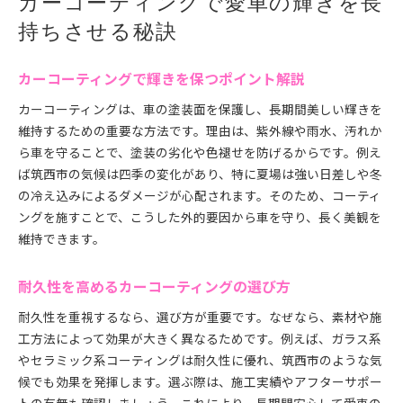
カーコーティングで愛車の輝きを長
ガラス系とセラミック系の比較ポイント
持ちさせる秘訣
茨城県でおすすめされるコーティング種類
美観を守るカーコーティング選びのコツ
カーコーティングで輝きを保つポイント解説
人気のカーコーティング剤と耐久性の違い
カーコーティングは、車の塗装面を保護し、長期間美しい輝きを
施工後の満足度を左右する選択のポイント
維持するための重要な方法です。理由は、紫外線や雨水、汚れか
茨城県筑西市で注目のカーコーティング事情を解説
ら車を守ることで、塗装の劣化や色褪せを防げるからです。例え
筑西市のカーコーティング事情と最新動向
ば筑西市の気候は四季の変化があり、特に夏場は強い日差しや冬
地域で選ばれるコーティングサービスの特長
の冷え込みによるダメージが心配されます。そのため、コーティ
ングを施すことで、こうした外的要因から車を守り、長く美観を
口コミで評判のカーコーティングを徹底分析
維持できます。
茨城県で信頼できる施工店の選び方とは
筑西市で利用できるおすすめプランを紹介
耐久性を高めるカーコーティングの選び方
カーコーティング選びに役立つ地域情報
耐久性を重視するなら、選び方が重要です。なぜなら、素材や施
コーティングの耐久性比較で失敗しない選び方
工方法によって効果が大きく異なるためです。例えば、ガラス系
耐久性で比較するカーコーティングのポイント
やセラミック系コーティングは耐久性に優れ、筑西市のような気
価格と耐久性を両立する選び方のコツ
候でも効果を発揮します。選ぶ際は、施工実績やアフターサポー
施工実績に基づくカーコーティングの比較