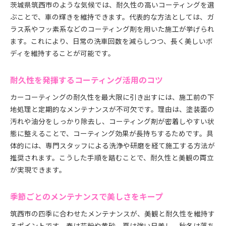
茨城県筑西市のような気候では、耐久性の高いコーティングを選
ぶことで、車の輝きを維持できます。代表的な方法としては、ガ
ラス系やフッ素系などのコーティング剤を用いた施工が挙げられ
ます。これにより、日常の洗車回数を減らしつつ、長く美しいボ
ディを維持することが可能です。
耐久性を発揮するコーティング活用のコツ
カーコーティングの耐久性を最大限に引き出すには、施工前の下
地処理と定期的なメンテナンスが不可欠です。理由は、塗装面の
汚れや油分をしっかり除去し、コーティング剤が密着しやすい状
態に整えることで、コーティング効果が長持ちするためです。具
体的には、専門スタッフによる洗浄や研磨を経て施工する方法が
推奨されます。こうした手順を踏むことで、耐久性と美観の両立
が実現できます。
季節ごとのメンテナンスで美しさをキープ
筑西市の四季に合わせたメンテナンスが、美観と耐久性を維持す
るポイントです。春は花粉や黄砂、夏は強い日差し、秋冬は落ち