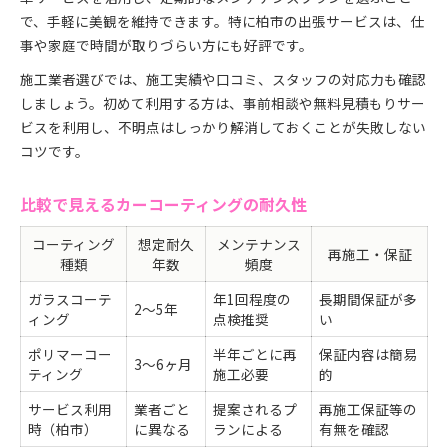
で、手軽に美観を維持できます。特に柏市の出張サービスは、仕
事や家庭で時間が取りづらい方にも好評です。
施工業者選びでは、施工実績や口コミ、スタッフの対応力も確認
しましょう。初めて利用する方は、事前相談や無料見積もりサー
ビスを利用し、不明点はしっかり解消しておくことが失敗しない
コツです。
比較で見えるカーコーティングの耐久性
コーティング
想定耐久
メンテナンス
再施工・保証
種類
年数
頻度
ガラスコーテ
年1回程度の
長期間保証が多
2～5年
ィング
点検推奨
い
ポリマーコー
半年ごとに再
保証内容は簡易
3～6ヶ月
ティング
施工必要
的
サービス利用
業者ごと
提案されるプ
再施工保証等の
時（柏市）
に異なる
ランによる
有無を確認