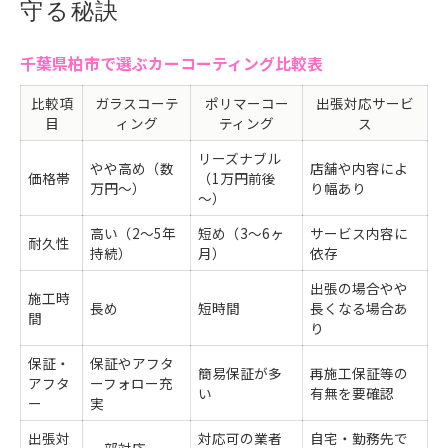
守る秘訣
出張洗車と店舗型サービスの違い
カーコーティングと出張洗車の相性を考える
千葉県柏市で選ぶカーコーティング比較表
忙しい方におすすめなカーコーティングの選び方
比較項
ガラスコーテ
ポリマーコー
出張対応サービ
時間を有効活用できるカーコーティング比較
目
ィング
ティング
ス
出張洗車サービスが忙しい人に選ばれる理由
リーズナブル
カーコーティングの即日対応は可能か
やや高め（数
店舗や内容によ
価格帯
（1万円前後
万円～）
り幅あり
作業時間の短縮で選ぶコーティング術
～）
忙しい方が重視すべき比較ポイント
高い（2～5年
短め（3～6ヶ
サービス内容に
耐久性
出張洗車を活用した効率的な愛車メンテナンス
持続）
月）
依存
出張洗車とカーコーティングの組み合わせ例
出張の場合やや
施工時
自宅で簡単にできる愛車のケア方法
長め
短時間
長くなる場合あ
間
り
カーコーティング施工後のメンテナンス術
出張洗車で維持する美しい車の秘訣
保証・
保証やアフタ
簡易保証が多
再施工保証等の
アフタ
ーフォロー充
効率アップ！出張洗車の活用ポイント
い
有無を要確認
ー
実
ガラス系カーコーティングの特徴と効果に注目
出張対
対応可の業者
自宅・勤務先で
ガラス系カーコーティング効果比較表