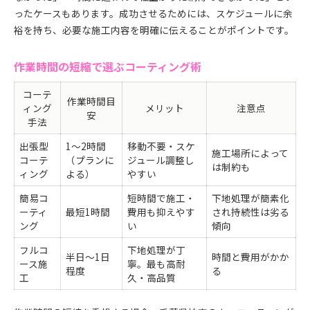
ったケースもあります。成功させるためには、スケジュールに余
裕を持ち、必要な施工内容を明確に伝えることがポイントです。
作業時間の短縮で選ぶコーティング術
コーテ
作業時間目
ィング
メリット
注意点
安
手法
出張型
1〜2時間
移動不要・スケ
施工場所によって
コーテ
（プランに
ジュール調整し
は制約も
ィング
よる）
やすい
簡易コ
短時間で施工・
下地処理が簡素化
ーティ
最短1時間
費用も抑えやす
され持続性は劣る
ング
い
傾向
フルコ
下地処理が丁
半日〜1日
時間と費用がかか
ース施
寧。最も高耐
程度
る
工
久・高品質