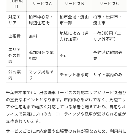
比較項
サービスA
サービスB
サービスC
目
対応エ
柏市中心部・
柏市全域・流山
柏市・松戸市・
リア
周辺住宅街
市一部
流山市
地域による（遠
一律500円（エ
出張費
無料
方は加算）
リア外不可）
エリア
追加料金で応
予約時に確認必
外の対
不可
相談
要
応
公式案
マップ掲載あ
チャット相談可
サイト案内のみ
内
り
千葉県柏市では、出張洗車サービスの対応エリアがサービス選び
の重要なポイントとなります。市内中心部だけでなく、周辺エリ
アや住宅地まで幅広く対応している業者も増えており、自宅やオ
フィスで気軽にプロのカーコーティングや洗車が受けられる点が
支持されています。
サービスごとに対応範囲や出張費の有無が異なるため、利用前に