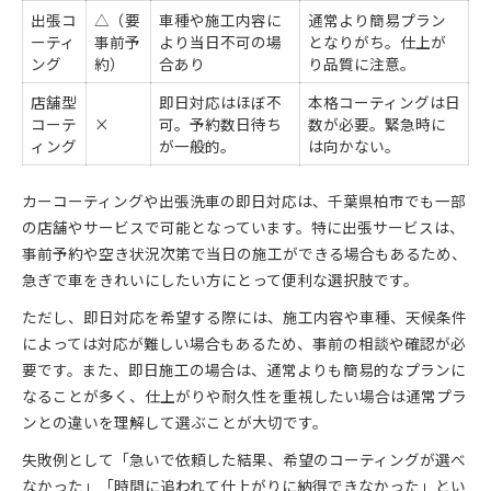
出張コ
△（要
車種や施工内容に
通常より簡易プラン
ーティ
事前予
より当日不可の場
となりがち。仕上が
ング
約）
合あり
り品質に注意。
店舗型
即日対応はほぼ不
本格コーティングは日
コーテ
×
可。予約数日待ち
数が必要。緊急時に
ィング
が一般的。
は向かない。
カーコーティングや出張洗車の即日対応は、千葉県柏市でも一部
の店舗やサービスで可能となっています。特に出張サービスは、
事前予約や空き状況次第で当日の施工ができる場合もあるため、
急ぎで車をきれいにしたい方にとって便利な選択肢です。
ただし、即日対応を希望する際には、施工内容や車種、天候条件
によっては対応が難しい場合もあるため、事前の相談や確認が必
要です。また、即日施工の場合は、通常よりも簡易的なプランに
なることが多く、仕上がりや耐久性を重視したい場合は通常プラ
ンとの違いを理解して選ぶことが大切です。
失敗例として「急いで依頼した結果、希望のコーティングが選べ
なかった」「時間に追われて仕上がりに納得できなかった」とい