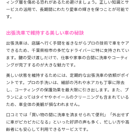
ィング層を傷める恐れがあるため避けましょう。正しい知識とサ
ービスの活用で、長期間にわたり愛車の輝きを保つことが可能で
す。
出張洗車で維持する美しい車の秘訣
出張洗車は、店舗へ行く手間を省きながらプロの技術で車をケア
できるため、千葉県柏市の多忙なドライバーに特に支持されてい
ます。鍵の受け渡しだけで、仕事や家事の合間に洗車やコーティ
ングが完了するのが大きな魅力です。
美しい状態を維持するためには、定期的な出張洗車の依頼がポイ
ントです。プロの手洗いは、細部の汚れや水アカも丁寧に除去
し、コーティングの保護効果を最大限に引き出します。また、プ
ランによってはタイヤやホイールのクリーニングも含まれている
ため、車全体の美観が損なわれません。
口コミでは「買い物の間に洗車を済ませられて便利」「外出せず
に車がピカピカになる」といった好評の声も多く、忙しい方や高
齢者にも安心して利用できるサービスです。