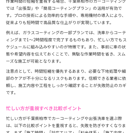
作業時間の短縮を重視する場合、千葉県柏市のカーコーティング
では「出張型」や「簡易コーティングプラン」の活用が有効で
す。プロの技術による効率的な手順や、専用機材の導入により、
従来よりも短時間で高品質な仕上がりが実現しています。
例えば、ガラスコーティングの一部プランでは、洗車からコーテ
ィングまで1〜2時間程度で完了するものもあり、忙しい方でもス
ケジュールに組み込みやすいのが特徴です。また、事前に車の状
態や希望内容を伝えておくことで、無駄な作業時間を省き、スム
ーズな施工が可能となります。
注意点として、時間短縮を優先するあまり、必要な下地処理や細
部のケアが不十分になるリスクもあります。信頼できる業者に依
頼し、施工内容や工程をしっかり確認することが失敗防止のカギ
です。
忙しい方が重視すべき比較ポイント
忙しい方が千葉県柏市でカーコーティングや出張洗車を選ぶ際
は、以下の比較ポイントを重視すると、失敗を防ぎやすくなりま
す。まず「施工時間」「対応エリア」「料金体系」「施工内容」