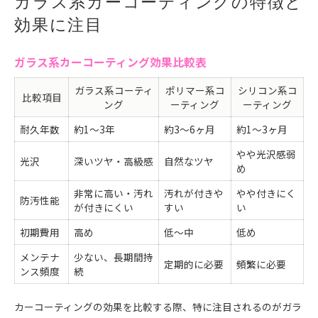
ガラス系カーコーティングの特徴と
効果に注目
ガラス系カーコーティング効果比較表
ガラス系コーティ
ポリマー系コ
シリコン系コ
比較項目
ング
ーティング
ーティング
耐久年数
約1～3年
約3～6ヶ月
約1～3ヶ月
やや光沢感弱
光沢
深いツヤ・高級感
自然なツヤ
め
非常に高い・汚れ
汚れが付きや
やや付きにく
防汚性能
が付きにくい
すい
い
初期費用
高め
低～中
低め
メンテナ
少ない、長期間持
定期的に必要
頻繁に必要
ンス頻度
続
カーコーティングの効果を比較する際、特に注目されるのがガラ