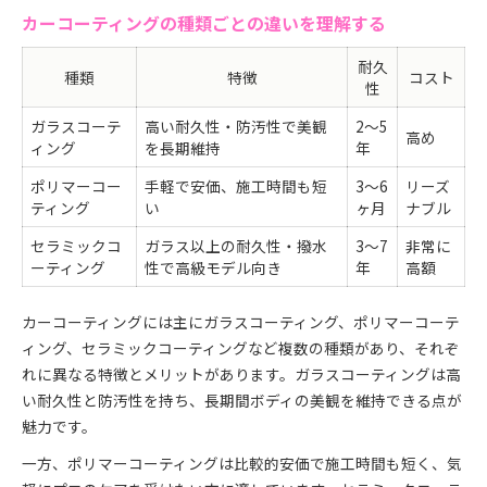
カーコーティングの種類ごとの違いを理解する
耐久
種類
特徴
コスト
性
ガラスコーテ
高い耐久性・防汚性で美観
2～5
高め
ィング
を長期維持
年
ポリマーコー
手軽で安価、施工時間も短
3～6
リーズ
ティング
い
ヶ月
ナブル
セラミックコ
ガラス以上の耐久性・撥水
3～7
非常に
ーティング
性で高級モデル向き
年
高額
カーコーティングには主にガラスコーティング、ポリマーコーテ
ィング、セラミックコーティングなど複数の種類があり、それぞ
れに異なる特徴とメリットがあります。ガラスコーティングは高
い耐久性と防汚性を持ち、長期間ボディの美観を維持できる点が
魅力です。
一方、ポリマーコーティングは比較的安価で施工時間も短く、気