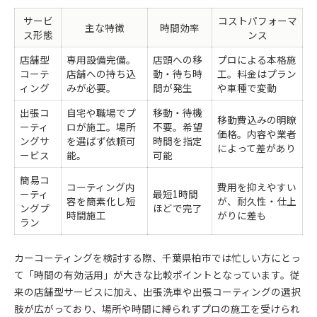
サービ
コストパフォーマ
主な特徴
時間効率
ス形態
ンス
店舗型
専用設備完備。
店頭への移
プロによる本格施
コーテ
店舗への持ち込
動・待ち時
工。料金はプラン
ィング
みが必要。
間が発生
や車種で変動
出張コ
自宅や職場でプ
移動・待機
移動費込みの明瞭
ーティ
ロが施工。場所
不要。希望
価格。内容や業者
ングサ
を選ばず依頼可
時間を指定
によって差があり
ービス
能。
可能
簡易コ
コーティング内
費用を抑えやすい
ーティ
最短1時間
容を簡素化し短
が、耐久性・仕上
ングプ
ほどで完了
時間施工
がりに差も
ラン
カーコーティングを検討する際、千葉県柏市では忙しい方にとっ
て「時間の有効活用」が大きな比較ポイントとなっています。従
来の店舗型サービスに加え、出張洗車や出張コーティングの選択
肢が広がっており、場所や時間に縛られずプロの施工を受けられ