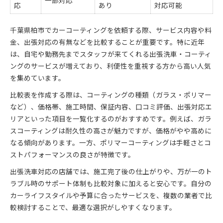
一部対応
応
あり
対応可能
ガラス系と他素材コーティングの違い
ガラス系カーコーティングの耐久性とは
千葉県柏市でカーコーティングを依頼する際、サービス内容や料
愛車を守るガラス系のメリット解説
金、出張対応の有無などを比較することが重要です。特に近年
ガラス系カーコーティングの選び方
は、自宅や勤務先までスタッフが来てくれる出張洗車・コーティ
ングのサービスが増えており、利便性を重視する方から高い人気
愛車の美観維持に役立つサービス比較術
を集めています。
カーコーティングと洗車サービスの違いを比較
美観維持に強いサービスの特徴とは
比較表を作成する際は、コーティングの種類（ガラス・ポリマー
など）、価格帯、施工時間、保証内容、口コミ評価、出張対応エ
長期間美しさを保つコーティング選び
リアといった項目を一覧化するのがおすすめです。例えば、ガラ
愛車の状態別おすすめサービス
スコーティングは耐久性の高さが魅力ですが、価格がやや高めに
メンテナンス重視派のサービス比較法
なる傾向があります。一方、ポリマーコーティングは手軽さとコ
ストパフォーマンスの良さが特徴です。
出張洗車対応の店舗では、施工完了後の仕上がりや、万が一のト
ラブル時のサポート体制も比較対象に加えると安心です。自分の
カーライフスタイルや予算に合ったサービスを、複数の業者で比
較検討することで、最適な選択がしやすくなります。