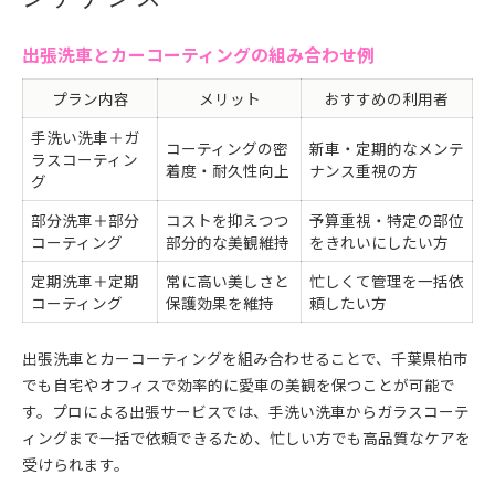
出張洗車とカーコーティングの組み合わせ例
プラン内容
メリット
おすすめの利用者
手洗い洗車＋ガ
コーティングの密
新車・定期的なメンテ
ラスコーティン
着度・耐久性向上
ナンス重視の方
グ
部分洗車＋部分
コストを抑えつつ
予算重視・特定の部位
コーティング
部分的な美観維持
をきれいにしたい方
定期洗車＋定期
常に高い美しさと
忙しくて管理を一括依
コーティング
保護効果を維持
頼したい方
出張洗車とカーコーティングを組み合わせることで、千葉県柏市
でも自宅やオフィスで効率的に愛車の美観を保つことが可能で
す。プロによる出張サービスでは、手洗い洗車からガラスコーテ
ィングまで一括で依頼できるため、忙しい方でも高品質なケアを
受けられます。