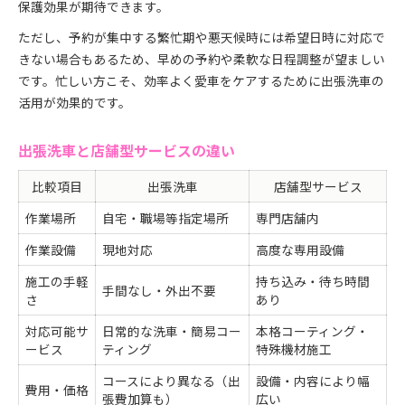
保護効果が期待できます。
ただし、予約が集中する繁忙期や悪天候時には希望日時に対応で
きない場合もあるため、早めの予約や柔軟な日程調整が望ましい
です。忙しい方こそ、効率よく愛車をケアするために出張洗車の
活用が効果的です。
出張洗車と店舗型サービスの違い
比較項目
出張洗車
店舗型サービス
作業場所
自宅・職場等指定場所
専門店舗内
作業設備
現地対応
高度な専用設備
施工の手軽
持ち込み・待ち時間
手間なし・外出不要
さ
あり
対応可能サ
日常的な洗車・簡易コー
本格コーティング・
ービス
ティング
特殊機材施工
コースにより異なる（出
設備・内容により幅
費用・価格
張費加算も）
広い