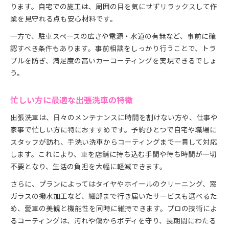
ります。自宅での施工は、周囲の目を気にせずリラックスして作
業を見守れる点も安心材料です。
一方で、駐車スペースの広さや電源・水道の有無など、事前に確
認すべき条件もあります。事前相談をしっかり行うことで、トラ
ブルを防ぎ、満足度の高いカーコーティングを実現できるでしょ
う。
忙しい方に最適な出張洗車の特徴
出張洗車は、日々のメンテナンスに時間を割けない方や、仕事や
家事で忙しい方に特におすすめです。予約ひとつで自宅や職場に
スタッフが訪れ、手洗い洗車からコーティングまで一貫して対応
します。これにより、車を店舗に持ち込む手間や待ち時間が一切
不要となり、生活の負担を大幅に軽減できます。
さらに、プランによってはタイヤやホイールのクリーニング、窓
ガラスの撥水加工など、細部まで行き届いたサービスも選べるた
め、愛車の美観と機能性を同時に維持できます。プロの技術によ
るコーティングは、汚れや傷からボディを守り、長期間にわたる