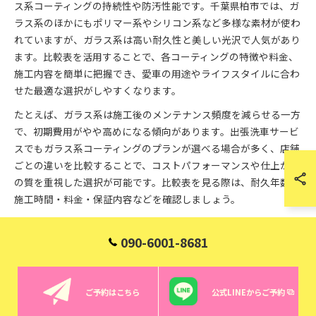
ス系コーティングの持続性や防汚性能です。千葉県柏市では、ガ
ラス系のほかにもポリマー系やシリコン系など多様な素材が使わ
れていますが、ガラス系は高い耐久性と美しい光沢で人気があり
ます。比較表を活用することで、各コーティングの特徴や料金、
施工内容を簡単に把握でき、愛車の用途やライフスタイルに合わ
せた最適な選択がしやすくなります。
たとえば、ガラス系は施工後のメンテナンス頻度を減らせる一方
で、初期費用がやや高めになる傾向があります。出張洗車サービ
スでもガラス系コーティングのプランが選べる場合が多く、店舗
ごとの違いを比較することで、コストパフォーマンスや仕上がり
の質を重視した選択が可能です。比較表を見る際は、耐久年数・
施工時間・料金・保証内容などを確認しましょう。
ガラス系と他素材コーティングの違い
090-6001-8681
ガラス系コーティングは、ケイ素化合物を主成分とし、硬化後は
ガラスのような被膜を形成します。これにより、ポリマー系やシ
ご予約はこちら
公式LINEからご予約
リコン系と比べてボディの保護力や光沢、耐久性が大きく向上し
ます。特に千葉県柏市など都市部では、紫外線や酸性雨、花粉と