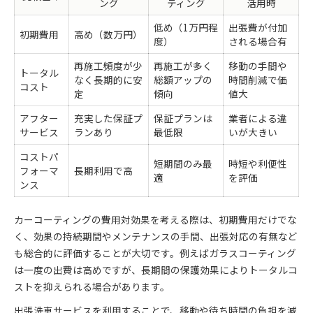
ング
ティング
活用時
低め（1万円程
出張費が付加
初期費用
高め（数万円）
度）
される場合有
再施工頻度が少
再施工が多く
移動の手間や
トータル
なく長期的に安
総額アップの
時間削減で価
コスト
定
傾向
値大
アフター
充実した保証プ
保証プランは
業者による違
サービス
ランあり
最低限
いが大きい
コストパ
短期間のみ最
時短や利便性
フォーマ
長期利用で高
適
を評価
ンス
カーコーティングの費用対効果を考える際は、初期費用だけでな
く、効果の持続期間やメンテナンスの手間、出張対応の有無など
も総合的に評価することが大切です。例えばガラスコーティング
は一度の出費は高めですが、長期間の保護効果によりトータルコ
ストを抑えられる場合があります。
出張洗車サービスを利用することで、移動や待ち時間の負担を減