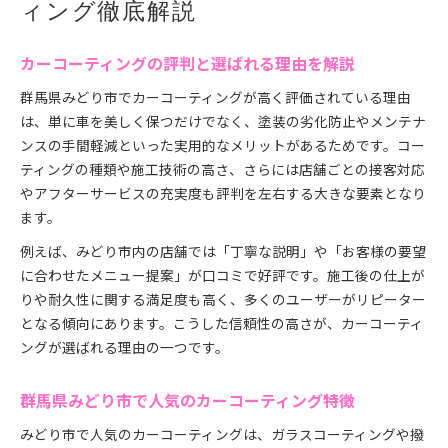
ィング徹底解説
定術
スタッフの資格や対応力をチェックする重要性
カーコーティングの評判と選ばれる理由を解説
予約がしやすいカーコーティング店のメリット
群馬県みどり市でカーコーティングが高く評価されている理由
愛車の美観を保つ評価基準とは
は、単に車を美しく保つだけでなく、塗装の劣化防止やメンテナ
カーコーティングの耐久性で比較するポイント
ンスの手間軽減といった実用的なメリットがあるためです。コー
仕上がりに差が出るカーコーティング評価方法
ティングの種類や施工技術の高さ、さらには店舗ごとの接客対応
愛車の美しさを守るコーティング基準を解説
やアフターサービスの充実度も評判を左右する大きな要素となり
撥水・親水タイプ別の評価ポイントまとめ
ます。
費用対効果を重視したカーコーティング選び
例えば、みどり市内の店舗では「丁寧な説明」や「お客様の要望
カーコーティングを長持ちさせる秘訣
に合わせたメニュー提案」が口コミで好評です。施工後の仕上が
カーコーティングを長持ちさせる洗車のコツ
りや耐久性に関する満足度も高く、多くのユーザーがリピーター
となる傾向にあります。こうした信頼性の高さが、カーコーティ
日常ケアで守るカーコーティングの耐久性
ングが選ばれる理由の一つです。
定期的なメンテナンスで延ばす美観の秘訣
コーティング直後に避けるべき注意点を紹介
群馬県みどり市で人気のカーコーティング特徴
プロが教えるカーコーティング長持ち方法
みどり市で人気のカーコーティングは、ガラスコーティングや撥
みどり市で満足度が高いカーコーティング活用法