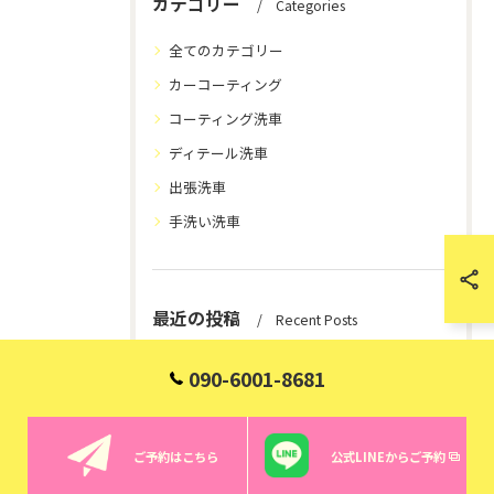
カテゴリー
Categories
全てのカテゴリー
カーコーティング
コーティング洗車
ディテール洗車
出張洗車
手洗い洗車
最近の投稿
Recent Posts
090-6001-8681
2026/08/06
カーコーティング料金を埼玉県本庄市で比べる決め手と目安総まとめ
ご予約はこちら
公式LINEからご予約