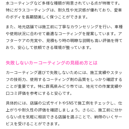
水コーティングなど多様な種類が用意されている点が特徴です。
カーコーティングで得られる満足度の秘密
特にガラスコーティングは、耐久性や光沢感が優れており、愛車
みどり市ユーザーに人気の活用例を解説
のボディを長期間美しく保つことができます。
コーティング効果を最大限に活かす方法
また、地元店舗では施工前に丁寧なカウンセリングを行い、車種
実体験から学ぶカーコーティング活用術
や使用状況に合わせて最適なコーティングを提案しています。ア
アフターケアで満足度を高めるポイント
フターケアの充実や、見積もり時の明瞭な説明も高い評価を得て
口コミを参考に賢く選ぶカーコーティング方法
おり、安心して依頼できる環境が整っています。
口コミから読み解くカーコーティングの実力
利用者評価が高いカーコーティング店の選び方
失敗しないカーコーティングの見極め方とは
SNSやネットの声を活かした選定ポイント
カーコーティング選びで失敗しないためには、施工実績やスタッ
カーコーティングの口コミで見る注意点
フの技術力、使用するコーティング剤の品質をしっかり確認する
口コミ比較で失敗しないカーコーティング選び
ことが重要です。特に群馬県みどり市では、地元での作業実績や
口コミ評価を参考にすると安心です。
具体的には、店舗の公式サイトやSNSで施工例をチェックし、仕
上がりや耐久性の評価を確認しましょう。さらに、施工前に分か
らない点を気軽に相談できる店舗を選ぶことで、納得のいくサー
ビスを受けることができます。