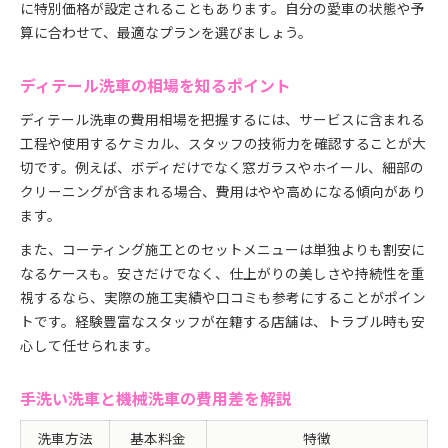
に特別価格が設定されることもあります。自分の愛車の状態や予
費用対効果で選ぶディテール洗車の魅力
算に合わせて、最適なプランを選びましょう。
コーティング併用でコスパアップの秘訣
長期的にお得なディテール洗車の活用法
ディテール洗車の相場を知るポイント
筑西市エリアで洗車費用を比較しよう
ディテール洗車の費用相場を把握するには、サービスに含まれる
筑西市の洗車費用・サービス比較表
工程や使用するケミカル、スタッフの技術力を確認することが大
愛車に合った洗車費用の選び方
切です。例えば、ボディだけでなく窓ガラスやホイール、細部の
クリーニングが含まれる場合、費用はやや高めになる傾向があり
ディテール洗車費用の地域差を分析
ます。
洗車メニューごとの価格帯をチェック
また、コーティング施工とのセットメニューは単独よりも割安に
筑西市で洗車費用を安くするコツ
なるケースも。安さだけでなく、仕上がりの美しさや持続性を重
視するなら、実際の施工実績や口コミも参考にすることがポイン
トです。経験豊富なスタッフが在籍する店舗は、トラブル時も安
心して任せられます。
手洗い洗車と機械洗車の費用差を解説
洗車方法
基本料金
特徴