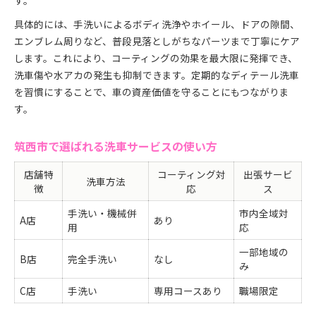
す。
具体的には、手洗いによるボディ洗浄やホイール、ドアの隙間、
エンブレム周りなど、普段見落としがちなパーツまで丁寧にケア
します。これにより、コーティングの効果を最大限に発揮でき、
洗車傷や水アカの発生も抑制できます。定期的なディテール洗車
を習慣にすることで、車の資産価値を守ることにもつながりま
す。
筑西市で選ばれる洗車サービスの使い方
店舗特
コーティング対
出張サービ
洗車方法
徴
応
ス
手洗い・機械併
市内全域対
A店
あり
用
応
一部地域の
B店
完全手洗い
なし
み
C店
手洗い
専用コースあり
職場限定