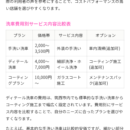
際の利用者の声を参考にすることで、コストパフォーマンスの高
い店舗を選びやすくなります。
洗車費用別サービス内容比較表
プラン
価格帯
サービス内容
オプション
2,000～
手洗い洗車
外装の手洗い
車内清掃(追加可)
3,500円
ディテール
4,000～
細部洗浄・ホ
コーティング施工
洗車
7,000円
イール洗浄
(追加可)
コーティン
10,000円
ガラスコート
メンテナンスパッ
グプラン
～
施工
ク(追加可)
ディテール洗車の費用は、筑西市内でも標準的な手洗い洗車から
コーティング施工まで幅広く設定されています。費用別にサービ
ス内容を比較することで、自分のニーズに合ったプランを選びや
すくなります。
たとえば、基本的な手洗い洗車は比較的安価ですが、細かい部分