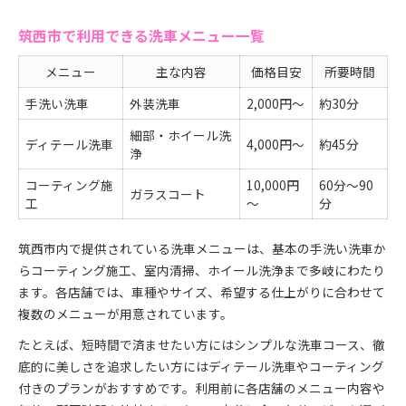
筑西市で利用できる洗車メニュー一覧
メニュー
主な内容
価格目安
所要時間
手洗い洗車
外装洗車
2,000円～
約30分
細部・ホイール洗
ディテール洗車
4,000円～
約45分
浄
コーティング施
10,000円
60分～90
ガラスコート
工
～
分
筑西市内で提供されている洗車メニューは、基本の手洗い洗車か
らコーティング施工、室内清掃、ホイール洗浄まで多岐にわたり
ます。各店舗では、車種やサイズ、希望する仕上がりに合わせて
複数のメニューが用意されています。
たとえば、短時間で済ませたい方にはシンプルな洗車コース、徹
底的に美しさを追求したい方にはディテール洗車やコーティング
付きのプランがおすすめです。利用前に各店舗のメニュー内容や