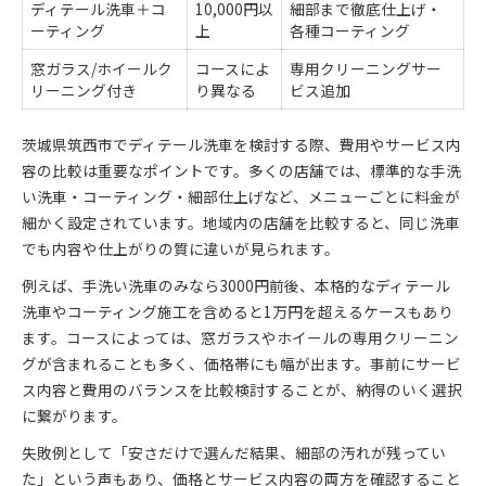
ディテール洗車＋コ
10,000円以
細部まで徹底仕上げ・
ーティング
上
各種コーティング
窓ガラス/ホイールク
コースによ
専用クリーニングサー
リーニング付き
り異なる
ビス追加
茨城県筑西市でディテール洗車を検討する際、費用やサービス内
容の比較は重要なポイントです。多くの店舗では、標準的な手洗
い洗車・コーティング・細部仕上げなど、メニューごとに料金が
細かく設定されています。地域内の店舗を比較すると、同じ洗車
でも内容や仕上がりの質に違いが見られます。
例えば、手洗い洗車のみなら3000円前後、本格的なディテール
洗車やコーティング施工を含めると1万円を超えるケースもあり
ます。コースによっては、窓ガラスやホイールの専用クリーニン
グが含まれることも多く、価格帯にも幅が出ます。事前にサービ
ス内容と費用のバランスを比較検討することが、納得のいく選択
に繋がります。
失敗例として「安さだけで選んだ結果、細部の汚れが残ってい
た」という声もあり、価格とサービス内容の両方を確認すること