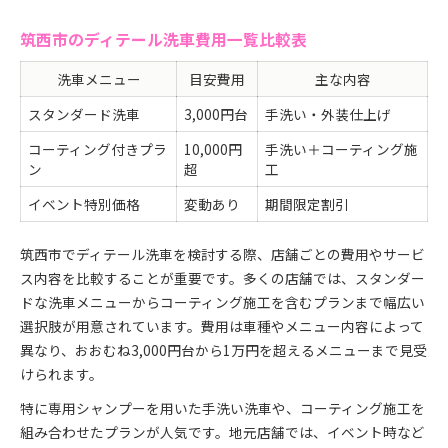
洗車費用を抑えつつ愛車を守るコツ
筑西市のディテール洗車費用一覧比較表
茨城県筑西市で手頃に選べる洗車サービスとは
洗車メニュー
目安費用
主な内容
筑西市で手頃なディテール洗車の選び方
洗車費用別サービス内容比較表
スタンダード洗車
3,000円台
手洗い・外装仕上げ
コスパ重視で選ぶディテール洗車のポイント
コーティング付きプラ
10,000円
手洗い＋コーティング施
手洗い洗車と機械洗車の違いを知ろう
ン
超
工
筑西市で利用できる洗車メニュー一覧
イベント特別価格
変動あり
期間限定割引
費用重視なら知っておきたいディテール洗車の選び方
費用を抑えるディテール洗車選びの極意
筑西市でディテール洗車を検討する際、店舗ごとの費用やサービ
筑西市で人気の洗車メニュー比較表
ス内容を比較することが重要です。多くの店舗では、スタンダー
ドな洗車メニューからコーティング施工を含むプランまで幅広い
ディテール洗車で損しないための注意点
選択肢が用意されています。費用は車種やメニュー内容によって
費用と仕上がりのバランスを見極めるコツ
異なり、おおむね3,000円台から1万円を超えるメニューまで見受
安さだけで決めない洗車サービスの選択術
けられます。
コスパを追求するならディテール洗車が最適な理由
特に専用シャンプーを用いた手洗い洗車や、コーティング施工を
筑西市でコスパ最強の洗車法を探る
組み合わせたプランが人気です。地元店舗では、イベント時など
ディテール洗車と他メニューのコスパ比較表