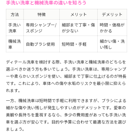
手洗い洗車と機械洗車の違いを知ろう
方法
特徴
メリット
デメリット
手洗い
専用シャンプー/
細部まで丁寧・傷
時間・価格が
洗車
スポンジ
が少ない
かかる
機械洗
細かい傷・洗
自動ブラシ使用
短時間・手軽
車
い残し
ディテール洗車を検討する際、手洗い洗車と機械洗車のどちらを
選ぶべきか迷う方も多いでしょう。手洗い洗車は、専用シャンプ
ーや柔らかいスポンジを使い、細部まで丁寧に仕上げるのが特長
です。これにより、車体への傷や水垢のリスクを最小限に抑えら
れます。
一方、機械洗車は短時間で手軽に利用できますが、ブラシによる
細かな傷や洗い残しが発生しやすい点がデメリットです。愛車の
美観や長持ちを重視するなら、多少の費用差があっても手洗い洗
車を選ぶ方が安心です。目的や予算に合わせて最適な方法を選び
ましょう。