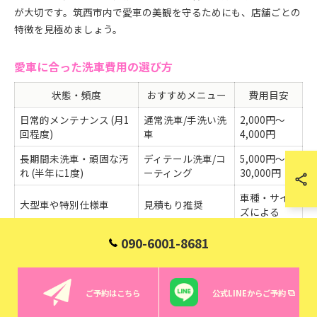
が大切です。筑西市内で愛車の美観を守るためにも、店舗ごとの
特徴を見極めましょう。
愛車に合った洗車費用の選び方
状態・頻度
おすすめメニュー
費用目安
日常的メンテナンス (月1
通常洗車/手洗い洗
2,000円～
回程度)
車
4,000円
長期間未洗車・頑固な汚
ディテール洗車/コ
5,000円～
れ (半年に1度)
ーティング
30,000円
車種・サイ
大型車や特別仕様車
見積もり推奨
ズによる
090-6001-8681
愛車の状態や使用状況に合わせて、最適なディテール洗車費用を
選ぶことがコスパ向上のポイントです。普段からこまめに手入れ
をしている車であれば、シンプルな手洗い洗車メニューで十分な
ご予約はこちら
公式LINEからご予約
場合もあります。一方、長期間洗車をしていなかったり、細部ま
で汚れが蓄積している場合は、ディテール洗車やコーティング施