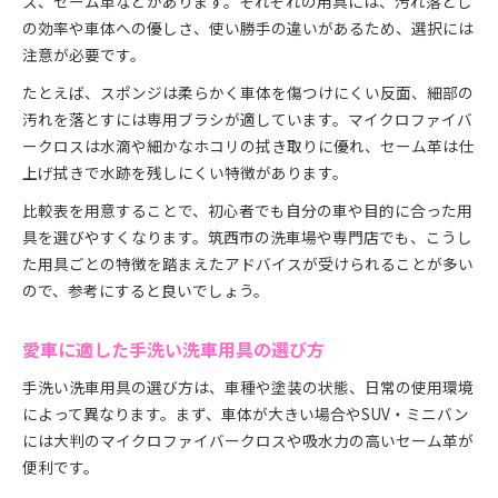
ス、セーム革などがあります。それぞれの用具には、汚れ落とし
洗車後のメンテナンスにも注目
の効率や車体への優しさ、使い勝手の違いがあるため、選択には
茨城県筑西市で手洗い洗車を楽しむコツ
注意が必要です。
筑西市周辺の手洗い洗車スポット比較
たとえば、スポンジは柔らかく車体を傷つけにくい反面、細部の
地元で楽しめる手洗い洗車の魅力とは
汚れを落とすには専用ブラシが適しています。マイクロファイバ
筑西市で手洗い洗車を満喫する方法
ークロスは水滴や細かなホコリの拭き取りに優れ、セーム革は仕
季節ごとの洗車タイミングのポイント
上げ拭きで水跡を残しにくい特徴があります。
家族でできる手洗い洗車の楽しみ方
比較表を用意することで、初心者でも自分の車や目的に合った用
最適な洗車用具で車を守るテクニック
具を選びやすくなります。筑西市の洗車場や専門店でも、こうし
車種別おすすめ手洗い洗車用具一覧
た用具ごとの特徴を踏まえたアドバイスが受けられることが多い
ので、参考にすると良いでしょう。
手洗い洗車で車を守るプロの技
用具の種類と活用法を徹底解説
愛車に適した手洗い洗車用具の選び方
筑西市で役立つ洗車アイテムの選び方
愛車の保護に欠かせない洗車グッズ
手洗い洗車用具の選び方は、車種や塗装の状態、日常の使用環境
によって異なります。まず、車体が大きい場合やSUV・ミニバン
には大判のマイクロファイバークロスや吸水力の高いセーム革が
便利です。