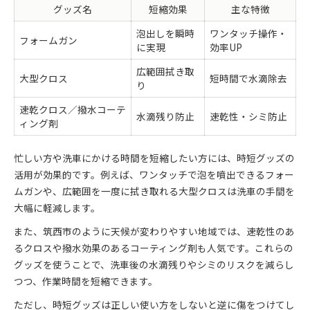
グッズ名
短縮効果
主な特徴
泡出しを瞬時
ワンタッチ操作・
フォームガン
に実現
効率UP
広範囲拭き取
大型クロス
短時間で水滴除去
り
速乾クロス／撥水コーテ
水滴残り防止
速乾性・シミ防止
ィング剤
忙しい方や洗車にかける時間を短縮したい方には、時短グッズの
活用が効果的です。例えば、ワンタッチで泡を噴出できるフォー
ムガンや、広範囲を一度に拭き取れる大型クロスは洗車の手間を
大幅に軽減します。
また、筑西市のように天候が変わりやすい地域では、速乾性のあ
るクロスや撥水効果のあるコーティング剤も人気です。これらの
グッズを使うことで、洗車後の水滴残りやシミのリスクを減らし
つつ、作業時間を短縮できます。
ただし、時短グッズは正しい使い方をしないと逆に傷をつけてし