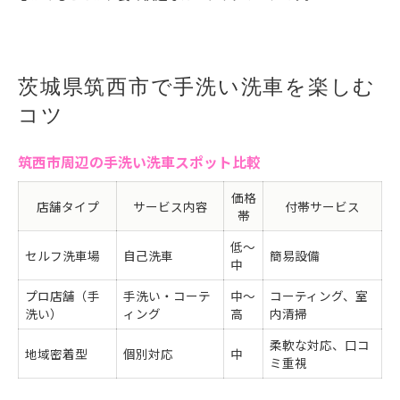
茨城県筑西市で手洗い洗車を楽しむ
コツ
筑西市周辺の手洗い洗車スポット比較
価格
店舗タイプ
サービス内容
付帯サービス
帯
低〜
セルフ洗車場
自己洗車
簡易設備
中
プロ店舗（手
手洗い・コーテ
中〜
コーティング、室
洗い）
ィング
高
内清掃
柔軟な対応、口コ
地域密着型
個別対応
中
ミ重視