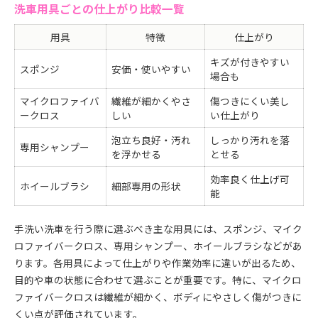
洗車用具ごとの仕上がり比較一覧
用具
特徴
仕上がり
キズが付きやすい
スポンジ
安価・使いやすい
場合も
マイクロファイバ
繊維が細かくやさ
傷つきにくい美し
ークロス
しい
い仕上がり
泡立ち良好・汚れ
しっかり汚れを落
専用シャンプー
を浮かせる
とせる
効率良く仕上げ可
ホイールブラシ
細部専用の形状
能
手洗い洗車を行う際に選ぶべき主な用具には、スポンジ、マイク
ロファイバークロス、専用シャンプー、ホイールブラシなどがあ
ります。各用具によって仕上がりや作業効率に違いが出るため、
目的や車の状態に合わせて選ぶことが重要です。特に、マイクロ
ファイバークロスは繊維が細かく、ボディにやさしく傷がつきに
くい点が評価されています。