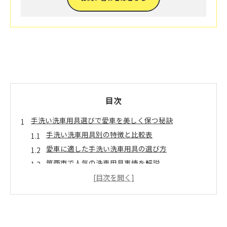
目次
手洗い洗車用具選びで愛車を美しく保つ秘訣
手洗い洗車用具別の特徴と比較表
愛車に適した手洗い洗車用具の選び方
筑西市で人気の洗車用具事情を解説
手洗い洗車に必要な基本アイテムとは
効率的な手洗い洗車を求めるならどんな用具が最
適か
筑西市で始める手洗い洗車の基礎知識