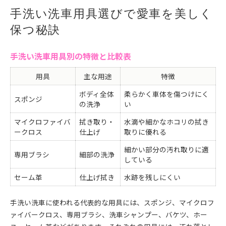
筑西市で利用できる手洗い洗車スポット比較
手洗い洗車用具選びで愛車を美しく
手洗い洗車の手順と注意点を筑西市で学ぶ
保つ秘訣
初めての手洗い洗車におすすめの用具
筑西市内で手洗い洗車を始めるメリット
手洗い洗車用具別の特徴と比較表
手洗い洗車と機械洗車の違いを筑西市で体感
効率的な手洗い洗車を叶える道具選び
用具
主な用途
特徴
洗車効率を上げる用具の比較と選び方
ボディ全体
柔らかく車体を傷つけにく
スポンジ
時短に役立つ手洗い洗車グッズの特徴
の洗浄
い
手洗い洗車で失敗しない道具の選定術
マイクロファイバ
拭き取り・
水滴や細かなホコリの拭き
ークロス
効率派が選ぶ手洗い洗車用具のポイント
仕上げ
取りに優れる
用具選びで差がつく手洗い洗車のコツ
細かい部分の汚れ取りに適
専用ブラシ
細部の洗浄
している
愛車の輝きを守る洗車方法を解説
洗車用具ごとの仕上がり比較一覧
セーム革
仕上げ拭き
水跡を残しにくい
手洗い洗車で光沢を長持ちさせる方法
手洗い洗車に使われる代表的な用具には、スポンジ、マイクロフ
キズを防ぐための洗車テクニック
ァイバークロス、専用ブラシ、洗車シャンプー、バケツ、ホー
手洗い洗車の美観維持に役立つコツ