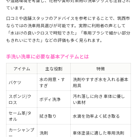
や道路環境を考慮し、花粉や黄砂対策用の洗車グッズも注目され
ています。
口コミや店舗スタッフのアドバイスを参考にすることで、筑西市
ならではの洗車用具選びが可能です。実際に利用者の声として
「水はけの良いクロスで時短できた」「専用ブラシで細かい部分
もきれいにできた」などの評価も多く見られます。
手洗い洗車に必要な基本アイテムとは
アイテム
主な役割
特徴
水の用意・す
洗剤やすすぎ水を入れる基本
バケツ
すぎ
用具
スポンジ/ク
汚れ落しに向き 車体に優し
ボディ洗浄
ロス
い素材
セーム革/タ
拭き取り
水滴を効率よく拭き取る
オル
カーシャンプ
洗剤
車体塗装に適した専用洗剤
ー