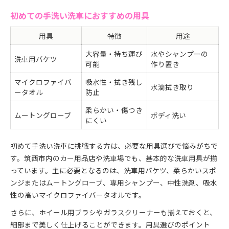
初めての手洗い洗車におすすめの用具
用具
特徴
用途
大容量・持ち運び
水やシャンプーの
洗車用バケツ
可能
作り置き
マイクロファイバ
吸水性・拭き残し
水滴拭き取り
ータオル
防止
柔らかい・傷つき
ムートングローブ
ボディ洗い
にくい
初めて手洗い洗車に挑戦する方は、必要な用具選びで悩みがちで
す。筑西市内のカー用品店や洗車場でも、基本的な洗車用具が揃
っています。主に必要となるのは、洗車用バケツ、柔らかいスポ
ンジまたはムートングローブ、専用シャンプー、中性洗剤、吸水
性の高いマイクロファイバータオルです。
さらに、ホイール用ブラシやガラスクリーナーも揃えておくと、
細部まで美しく仕上げることができます。用具選びのポイント