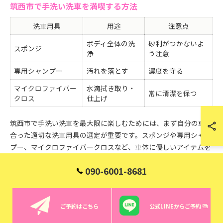
筑西市で手洗い洗車を満喫する方法
洗車用具
用途
注意点
ボディ全体の洗
砂利がつかないよ
スポンジ
浄
う注意
専用シャンプー
汚れを落とす
濃度を守る
マイクロファイバー
水滴拭き取り・
常に清潔を保つ
クロス
仕上げ
筑西市で手洗い洗車を最大限に楽しむためには、まず自分の車に
合った適切な洗車用具の選定が重要です。スポンジや専用シャン
プー、マイクロファイバークロスなど、車体に優しいアイテムを
用意することで、細部まできれいに仕上げられます。特にコーテ
090-6001-8681
ィング施工を考えている場合は、専用のケミカルや仕上げクロス
も揃えておくと安心です。
洗車の流れとしては、まず水で大まかな汚れを落とし、専用シャ
ご予約はこちら
公式LINEからご予約
ンプーで丁寧に手洗いします。その後、十分にすすいでから、マ