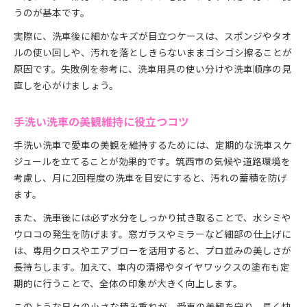
うのが基本です。
実際に、洗車後に細かなキズが目立つケースは、スポンジやタオ
ルの使い回しや、汚れを落としきらないままゴシゴシ擦ることが
原因です。失敗例を参考に、洗車用具の使い分けや洗車順序の見
直しを心がけましょう。
手洗い洗車の美観維持に役立つコツ
手洗い洗車で愛車の美観を維持するためには、定期的な洗車スケ
ジュールを立てることが効果的です。筑西市の気候や道路環境を
考慮し、月に2回程度の洗車を目安にすると、汚れの蓄積を防げ
ます。
また、洗車後には必ず水分をしっかり拭き取ることで、水シミや
ウロコの発生を防げます。窓ガラスやミラーなど細部の仕上げに
は、専用クロスやエアブローを活用すると、プロ並みの美しさが
長持ちします。加えて、車内の清掃やタイヤワックスの塗布も定
期的に行うことで、全体の印象が大きく向上します。
このような日々の小さな積み重ねが、愛車の美観を守り、長く快