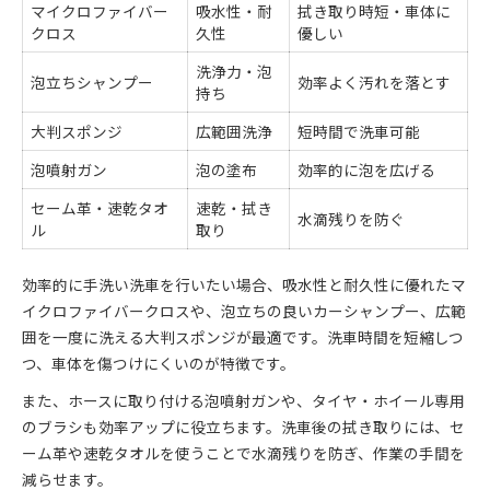
マイクロファイバー
吸水性・耐
拭き取り時短・車体に
クロス
久性
優しい
洗浄力・泡
泡立ちシャンプー
効率よく汚れを落とす
持ち
大判スポンジ
広範囲洗浄
短時間で洗車可能
泡噴射ガン
泡の塗布
効率的に泡を広げる
セーム革・速乾タオ
速乾・拭き
水滴残りを防ぐ
ル
取り
効率的に手洗い洗車を行いたい場合、吸水性と耐久性に優れたマ
イクロファイバークロスや、泡立ちの良いカーシャンプー、広範
囲を一度に洗える大判スポンジが最適です。洗車時間を短縮しつ
つ、車体を傷つけにくいのが特徴です。
また、ホースに取り付ける泡噴射ガンや、タイヤ・ホイール専用
のブラシも効率アップに役立ちます。洗車後の拭き取りには、セ
ーム革や速乾タオルを使うことで水滴残りを防ぎ、作業の手間を
減らせます。