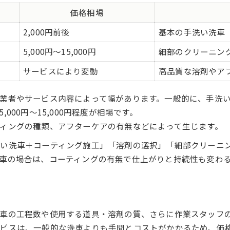
平塚市で選ぶ洗車方法のポイント
価格相場
セルフ派も納得のディテール洗車活用法
2,000円前後
基本の手洗い洗車
セルフ洗車とディテール洗車の費用比較
5,000円～15,000円
細部のクリーニン
自分でできるディテール洗車の基本
サービスにより変動
高品質な溶剤やア
セルフでも活かせるプロの洗車テクニック
平塚市でセルフ洗車場を選ぶポイント
業者やサービス内容によって幅があります。一般的に、手洗い洗
費用を抑えて美観を保つ方法
00円〜15,000円程度が相場です。
洗車専門サービスで愛車が蘇る理由とは
ィングの種類、アフターケアの有無などによって生じます。
専門サービスのディテール洗車内容一覧
い洗車＋コーティング施工」「溶剤の選択」「細部クリーニ
プロが実践する洗車の技術力とは
車の場合は、コーティングの有無で仕上がりと持続性も変わ
専門サービス利用の満足度が高い理由
平塚市で見つける信頼できる洗車サービス
丁寧仕上げで車が蘇るディテール洗車
車の工程数や使用する道具・溶剤の質、さらに作業スタッフ
ディテール洗車費用と効果のバランス追求
ビスは、一般的な洗車よりも手間とコストがかかるため、価