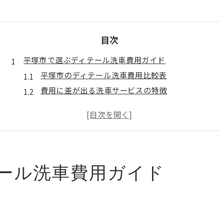
目次
平塚市で選ぶディテール洗車費用ガイド
平塚市のディテール洗車費用比較表
費用に差が出る洗車サービスの特徴
ディテール洗車を選ぶ際の注意点
コスパで選ぶディテール洗車の見極め方
平塚で人気の洗車方法と費用の傾向
手洗い洗車とディテール洗車の違いを解析
手洗い洗車とディテール洗車の工程比較
ール洗車費用ガイド
ディテール洗車ならではの仕上がりの違い
洗車サービスごとのメリット・デメリット
汚れ落ち重視ならどちらがおすすめか