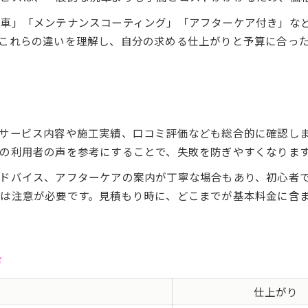
費用別ディテール洗車の効果比較表
車」「メンテナンスコーティング」「アフターケア付き」な
コスパ重視派が選ぶ洗車の基準
これらの違いを理解し、自分の求める仕上がりと予算に合っ
仕上がり重視なら費用はどう変わる？
平塚市でバランス良い洗車選びのコツ
ディテール洗車の費用対効果を検証
平塚でコスパ重視の洗車選び方を公開
コスパ重視で選ぶ洗車サービス比較表
サービス内容や施工実績、口コミ評価なども総合的に確認し
平塚市で注目のディテール洗車活用術
の利用者の声を参考にすることで、失敗を防ぎやすくなりま
お得に利用できる洗車サービスの探し方
ドバイス、アフターケアの案内が丁寧な場合もあり、初心者
費用も納得のディテール洗車の選び方
は注意が必要です。見積もり時に、どこまでが基本料金に含
コスパ派が知っておきたい洗車のコツ
方
仕上がり