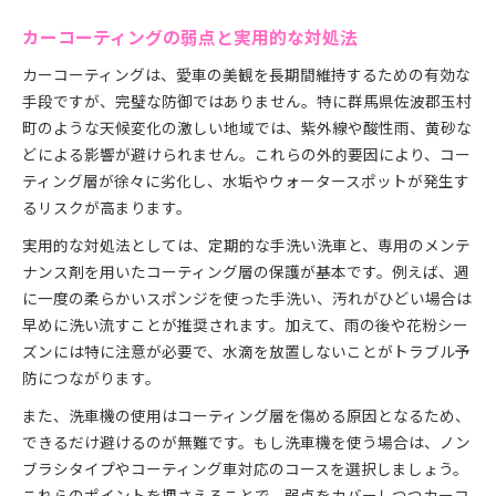
カーコーティングの弱点と実用的な対処法
カーコーティングは、愛車の美観を長期間維持するための有効な
手段ですが、完璧な防御ではありません。特に群馬県佐波郡玉村
町のような天候変化の激しい地域では、紫外線や酸性雨、黄砂な
どによる影響が避けられません。これらの外的要因により、コー
ティング層が徐々に劣化し、水垢やウォータースポットが発生す
るリスクが高まります。
実用的な対処法としては、定期的な手洗い洗車と、専用のメンテ
ナンス剤を用いたコーティング層の保護が基本です。例えば、週
に一度の柔らかいスポンジを使った手洗い、汚れがひどい場合は
早めに洗い流すことが推奨されます。加えて、雨の後や花粉シー
ズンには特に注意が必要で、水滴を放置しないことがトラブル予
防につながります。
また、洗車機の使用はコーティング層を傷める原因となるため、
できるだけ避けるのが無難です。もし洗車機を使う場合は、ノン
ブラシタイプやコーティング車対応のコースを選択しましょう。
これらのポイントを押さえることで、弱点をカバーしつつカーコ