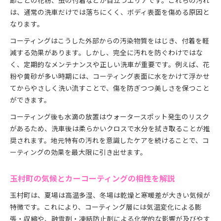
節ごとの花粉、虫の付着などが目立つエリアです。これらの汚れ
は、通常の洗車だけでは落ちにくく、ボディ表面を傷める原因と
なります。
コーティングはこうした外部からの汚染物質をはじき、付着を軽
減する効果があります。しかし、完全に汚れを防ぐわけではな
く、定期的なメンテナンスや正しい洗車が重要です。例えば、花
粉や黄砂が多い時期には、コーティング表面に水をかけて浮かせ
てからやさしく洗い流すことで、傷を防ぎつつ美しさを保つこと
ができます。
コーティング後も水滴の放置はウォータースポット発生のリスク
があるため、洗車後は柔らかいクロスで水分を拭き取ることが推
奨されます。地元特有の汚れを意識したケアを続けることで、コ
ーティングの効果を最大限に引き出せます。
玉村町の気候とカーコーティングの相性を解説
玉村町は、夏場は高温多湿、冬場は乾燥と寒暖差が大きい気候が
特徴です。これにより、コーティング層には気温変化による膨
張・収縮や、融雪剤・凍結防止剤による化学的な影響が及びやす