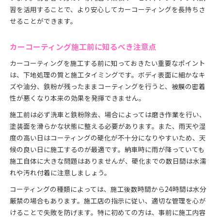
習を活用することで、より安心してカーコーティングを長持ちさ
せることができます。
カーコーティング施工前に知るべき注意点
カーコーティングを施工する前に知っておきたい重要なポイント
は、下地処理の質と施工タイミングです。ボディ表面に細かなキ
ズや油分、鉄粉が残ったままコーティングを行うと、被膜の密着
性が悪くなり本来の効果を発揮できません。
施工前は必ず洗車と鉄粉除去、場合によっては磨き作業を行い、
塗装面を滑らかな状態に整える必要があります。また、雨天や湿
度の高い日はコーティングの硬化が不十分になりやすいため、天
候の良い日に施工するのが最適です。納車時に雨が降っていても
施工自体に大きな問題はありませんが、硬化までの数日間は水濡
れや汚れ付着に注意しましょう。
コーティングの種類によっては、施工後数時間から24時間は水分
厳禁の場合もあります。施工店の指示に従い、適切な管理を心が
けることで失敗を防げます。特に初めての方は、事前に施工内容