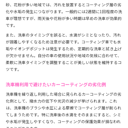
砂、花粉が多い地域では、汚れを放置するとコーティング層の劣
化や水垢の発生につながります。一般的には2週間に1回程度の洗
車が理想ですが、雨天後や花粉が多い時期は早めの洗車が効果的
です。
また、洗車のタイミングを誤ると、水滴がシミとなったり、汚れ
が固着しやすくなるため注意が必要です。コーティング車でも水
垢やイオンデポジットは発生するため、定期的な洗車と拭き上げ
が欠かせません。自分の車の使用状況や地域の気候に合わせて、
柔軟に洗車タイミングを調整することが美しい状態を維持するコ
ツです。
洗車機利用で避けたいカーコーティングの劣化例
洗車機を繰り返し利用した場合に見られるカーコーティングの劣
化例として、撥水力の低下や光沢の減少が挙げられます。これ
は、洗車機のブラシや水圧による摩擦でコーティング層が削られ
てしまうためです。特に洗車後の水滴をそのままにすると、シミ
や水垢が発生しやすくなり、コーティングの保護効果が損なわれ