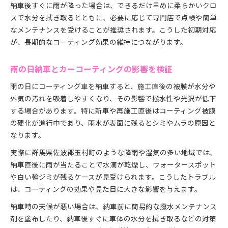
納車後すぐに雨が降った場合は、できるだけ早めに柔らかいクロ
スで水分を拭き取るとともに、必要に応じて専門店で点検や簡単
なメンテナンスを受けることが推奨されます。こうした初期対応
が、長期的なコーティング効果の維持につながります。
雨の日納車とカーコーティングの影響を検証
雨の日にコーティング車を納車すると、施工直後の被膜が水分や
外気の汚れを吸着しやすくなり、その影響で撥水性や光沢が低下
する場合があります。特に新車や再施工直後はコーティング被膜
の硬化が進行中であり、雨水が表面に残るとシミやムラの原因と
なります。
実際に群馬県佐波郡玉村町のような降雨や湿気の多い地域では、
納車直後に雨が当たることで水滴が乾燥し、ウォータースポット
や白い輪ジミが残るケースが見受けられます。こうしたトラブル
は、コーティングの効果や見た目に大きな影響を与えます。
納車時の天候が悪い場合は、納車前に簡易的な撥水メンテナンス
剤を塗布したり、納車後すぐに車体の水分を拭き取るなどの対策