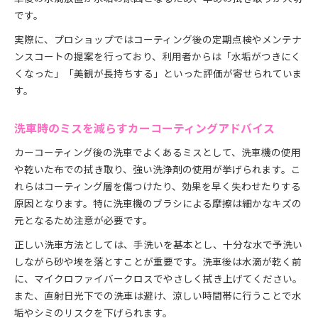
です。
実際に、プロショップではコーティング後の定期点検やメンテナ
ンスコートの提案を行っており、利用者からは「水垢がつきにく
くなった」「美観が長持ちする」といった評価が寄せられていま
す。
洗車時のミスを減らすカーコーティングアドバイス
カーコーティング後の洗車でよくあるミスとして、洗車機の使用
や乾いた布での拭き取り、強い洗浄剤の使用が挙げられます。こ
れらはコーティング層を傷つけたり、効果を早く失わせたりする
原因となります。特に洗車機のブラシによる摩擦は細かなキズの
元となるため注意が必要です。
正しい洗車方法としては、手洗いを基本とし、十分な水で予洗い
しながら砂や埃を落とすことが重要です。洗車後は水滴が乾く前
に、マイクロファイバークロスでやさしく拭き上げてください。
また、直射日光下での洗車は避け、涼しい時間帯に行うことで水
垢やシミのリスクを下げられます。