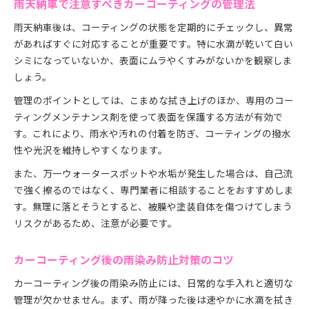
雨天納車で注意すべきカーコーティングの管理法
雨天納車後は、コーティングの状態を定期的にチェックし、異常
があればすぐに対応することが重要です。特に水滴が乾いて白い
シミになっていないか、表面にムラやくすみがないかを観察しま
しょう。
管理のポイントとしては、こまめな拭き上げのほか、専用のコー
ティングメンテナンス剤を使って表面を保護する方法が有効で
す。これにより、雨水や汚れの付着を防ぎ、コーティングの撥水
性や光沢を維持しやすくなります。
また、万一ウォータースポットや水垢が発生した場合は、自己流
で強く擦るのではなく、専門業者に相談することをおすすめしま
す。無理に落とそうとすると、被膜や塗装自体を傷つけてしまう
リスクがあるため、注意が必要です。
カーコーティング後の雨染み防止対策のコツ
カーコーティング後の雨染み防止には、日常的な手入れと適切な
管理が欠かせません。まず、雨が降った後は速やかに水滴を拭き