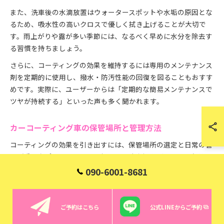
また、洗車後の水滴放置はウォータースポットや水垢の原因とな
るため、吸水性の高いクロスで優しく拭き上げることが大切で
す。雨上がりや露が多い季節には、なるべく早めに水分を除去す
る習慣を持ちましょう。
さらに、コーティングの効果を維持するには専用のメンテナンス
剤を定期的に使用し、撥水・防汚性能の回復を図ることもおすす
めです。実際に、ユーザーからは「定期的な簡易メンテナンスで
ツヤが持続する」といった声も多く聞かれます。
カーコーティング車の保管場所と管理方法
コーティングの効果を引き出すには、保管場所の選定と日常の管
理が重要なポイントです。屋根付きの駐車場やガレージに保管す
ることで、紫外線や酸性雨、鳥のフン、黄砂などの外的要因によ
090-6001-8681
る劣化を大幅に軽減できます。玉村町のような風が強い地域で
は、屋外駐車時に砂埃が付着しやすいため、ボディカバーの活用
も効果的です。
ご予約はこちら
公式LINEからご予約
ただし、カバーの着脱時には砂埃がボディに擦れて傷になること