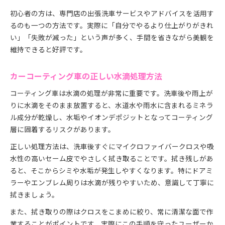
初心者の方は、専門店の出張洗車サービスやアドバイスを活用す
るのも一つの方法です。実際に「自分でやるより仕上がりがきれ
い」「失敗が減った」という声が多く、手間を省きながら美観を
維持できると好評です。
カーコーティング車の正しい水滴処理方法
コーティング車は水滴の処理が非常に重要です。洗車後や雨上が
りに水滴をそのまま放置すると、水道水や雨水に含まれるミネラ
ル成分が乾燥し、水垢やイオンデポジットとなってコーティング
層に固着するリスクがあります。
正しい処理方法は、洗車後すぐにマイクロファイバークロスや吸
水性の高いセーム皮でやさしく拭き取ることです。拭き残しがあ
ると、そこからシミや水垢が発生しやすくなります。特にドアミ
ラーやエンブレム周りは水滴が残りやすいため、意識して丁寧に
拭きましょう。
また、拭き取りの際はクロスをこまめに絞り、常に清潔な面で作
業することがポイントです。実際にこの手順を守ったユーザーか