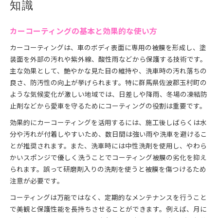
知識
ト
雨天納車で注意すべきカーコーティングの管理法
カーコーティングの基本と効果的な使い方
カーコーティング後の雨染み防止対策のコツ
カーコーティングは、車のボディ表面に専用の被膜を形成し、塗
ガラスコーティングの弱点から考える維持法
装面を外部の汚れや紫外線、酸性雨などから保護する技術です。
カーコーティングの弱点と実用的な対処法
主な効果として、艶やかな見た目の維持や、洗車時の汚れ落ちの
ガラスコーティングで起こるトラブル例と解決策
良さ、防汚性の向上が挙げられます。特に群馬県佐波郡玉村町の
弱点を知って活かすカーコーティングの工夫
ような気候変化が激しい地域では、日差しや降雨、冬場の凍結防
カーコーティングの耐久性を高めるメンテナンス
止剤などから愛車を守るためにコーティングの役割は重要です。
ガラスコーティング施工後の注意事項まとめ
効果的にカーコーティングを活用するには、施工後しばらくは水
水垢防止へ向けた洗車の実践ポイント
分や汚れが付着しやすいため、数日間は強い雨や洗車を避けるこ
カーコーティング後の水垢対策洗車法を解説
とが推奨されます。また、洗車時には中性洗剤を使用し、やわら
かいスポンジで優しく洗うことでコーティング被膜の劣化を抑え
水垢防止に特化したカーコーティング活用術
られます。誤って研磨剤入りの洗剤を使うと被膜を傷つけるため
洗車時のミスを減らすカーコーティングアドバイ
注意が必要です。
ス
コーティングは万能ではなく、定期的なメンテナンスを行うこと
カーコーティング車の正しい水滴処理方法
で美観と保護性能を長持ちさせることができます。例えば、月に
水垢リスクを下げるカーコーティングの洗車手順