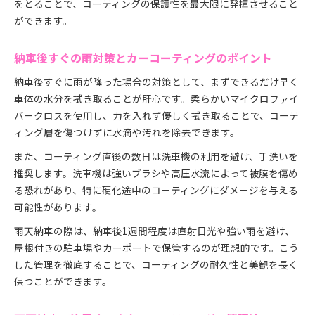
をとることで、コーティングの保護性を最大限に発揮させること
ができます。
納車後すぐの雨対策とカーコーティングのポイント
納車後すぐに雨が降った場合の対策として、まずできるだけ早く
車体の水分を拭き取ることが肝心です。柔らかいマイクロファイ
バークロスを使用し、力を入れず優しく拭き取ることで、コーテ
ィング層を傷つけずに水滴や汚れを除去できます。
また、コーティング直後の数日は洗車機の利用を避け、手洗いを
推奨します。洗車機は強いブラシや高圧水流によって被膜を傷め
る恐れがあり、特に硬化途中のコーティングにダメージを与える
可能性があります。
雨天納車の際は、納車後1週間程度は直射日光や強い雨を避け、
屋根付きの駐車場やカーポートで保管するのが理想的です。こう
した管理を徹底することで、コーティングの耐久性と美観を長く
保つことができます。