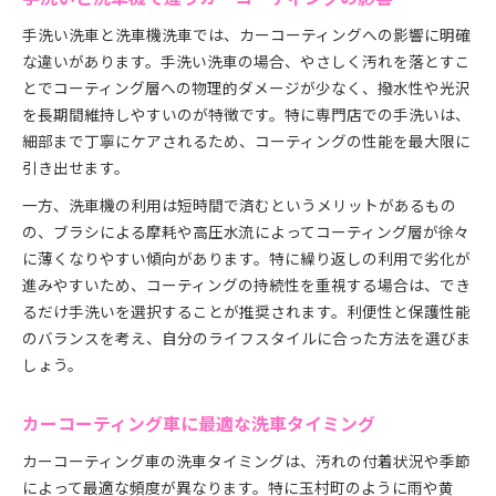
手洗い洗車と洗車機洗車では、カーコーティングへの影響に明確
な違いがあります。手洗い洗車の場合、やさしく汚れを落とすこ
とでコーティング層への物理的ダメージが少なく、撥水性や光沢
を長期間維持しやすいのが特徴です。特に専門店での手洗いは、
細部まで丁寧にケアされるため、コーティングの性能を最大限に
引き出せます。
一方、洗車機の利用は短時間で済むというメリットがあるもの
の、ブラシによる摩耗や高圧水流によってコーティング層が徐々
に薄くなりやすい傾向があります。特に繰り返しの利用で劣化が
進みやすいため、コーティングの持続性を重視する場合は、でき
るだけ手洗いを選択することが推奨されます。利便性と保護性能
のバランスを考え、自分のライフスタイルに合った方法を選びま
しょう。
カーコーティング車に最適な洗車タイミング
カーコーティング車の洗車タイミングは、汚れの付着状況や季節
によって最適な頻度が異なります。特に玉村町のように雨や黄