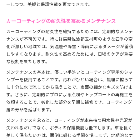
ーしつつ、美観と保護性能を両立できます。
カーコーティングの耐久性を高めるメンテナンス
カーコーティングの耐久性を維持するためには、定期的なメンテ
ナンスが不可欠です。特に群馬県佐波郡玉村町のような四季の変
化が激しい地域では、気温差や降雪・降雨によるダメージが蓄積
しやすくなります。耐久性を高めるためには、日頃のケアが重要
な役割を果たします。
メンテナンスの基本は、優しい手洗いとコーティング専用のシャ
ンプーを使用することです。汚れがひどい場合は、無理に擦らず
に十分に水で流してから洗うことで、表面の細かなキズを防げま
す。さらに、定期的にプロによる点検やトップコートの再施工を
依頼することで、劣化した部分を早期に補修でき、コーティング
層の寿命を延ばせます。
メンテナンスを怠ると、コーティングが本来持つ撥水性や光沢が
失われるだけでなく、ボディの保護機能も低下します。車を長く
美しく保ちたい方は、面倒に感じる手間を惜しまず、定期的なケ