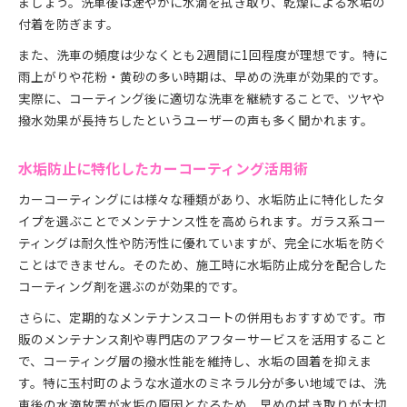
ましょう。洗車後は速やかに水滴を拭き取り、乾燥による水垢の
付着を防ぎます。
また、洗車の頻度は少なくとも2週間に1回程度が理想です。特に
雨上がりや花粉・黄砂の多い時期は、早めの洗車が効果的です。
実際に、コーティング後に適切な洗車を継続することで、ツヤや
撥水効果が長持ちしたというユーザーの声も多く聞かれます。
水垢防止に特化したカーコーティング活用術
カーコーティングには様々な種類があり、水垢防止に特化したタ
イプを選ぶことでメンテナンス性を高められます。ガラス系コー
ティングは耐久性や防汚性に優れていますが、完全に水垢を防ぐ
ことはできません。そのため、施工時に水垢防止成分を配合した
コーティング剤を選ぶのが効果的です。
さらに、定期的なメンテナンスコートの併用もおすすめです。市
販のメンテナンス剤や専門店のアフターサービスを活用すること
で、コーティング層の撥水性能を維持し、水垢の固着を抑えま
す。特に玉村町のような水道水のミネラル分が多い地域では、洗
車後の水滴放置が水垢の原因となるため、早めの拭き取りが大切