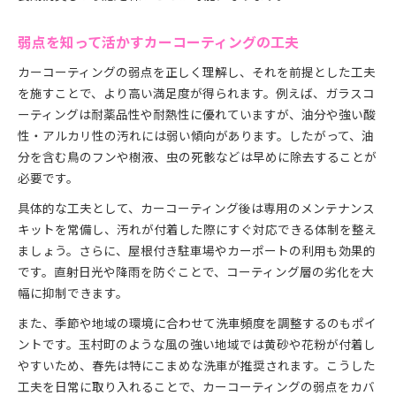
弱点を知って活かすカーコーティングの工夫
カーコーティングの弱点を正しく理解し、それを前提とした工夫
を施すことで、より高い満足度が得られます。例えば、ガラスコ
ーティングは耐薬品性や耐熱性に優れていますが、油分や強い酸
性・アルカリ性の汚れには弱い傾向があります。したがって、油
分を含む鳥のフンや樹液、虫の死骸などは早めに除去することが
必要です。
具体的な工夫として、カーコーティング後は専用のメンテナンス
キットを常備し、汚れが付着した際にすぐ対応できる体制を整え
ましょう。さらに、屋根付き駐車場やカーポートの利用も効果的
です。直射日光や降雨を防ぐことで、コーティング層の劣化を大
幅に抑制できます。
また、季節や地域の環境に合わせて洗車頻度を調整するのもポイ
ントです。玉村町のような風の強い地域では黄砂や花粉が付着し
やすいため、春先は特にこまめな洗車が推奨されます。こうした
工夫を日常に取り入れることで、カーコーティングの弱点をカバ