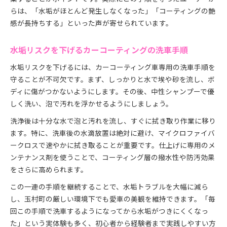
らは、「水垢がほとんど発生しなくなった」「コーティングの艶
感が長持ちする」といった声が寄せられています。
水垢リスクを下げるカーコーティングの洗車手順
水垢リスクを下げるには、カーコーティング車専用の洗車手順を
守ることが不可欠です。まず、しっかりと水で埃や砂を流し、ボ
ディに傷がつかないようにします。その後、中性シャンプーで優
しく洗い、泡で汚れを浮かせるようにしましょう。
洗浄後は十分な水で泡と汚れを流し、すぐに拭き取り作業に移り
ます。特に、洗車後の水滴放置は絶対に避け、マイクロファイバ
ークロスで速やかに拭き取ることが重要です。仕上げに専用のメ
ンテナンス剤を使うことで、コーティング層の撥水性や防汚効果
をさらに高められます。
この一連の手順を継続することで、水垢トラブルを大幅に減ら
し、玉村町の厳しい環境下でも愛車の美観を維持できます。「毎
回この手順で洗車するようになってから水垢がつきにくくなっ
た」という実体験も多く、初心者から経験者まで実践しやすい方