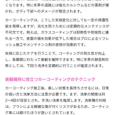
くなります。特に冬季の道路には塩化カルシウムなどの薬剤が撒
かれ、ボディ下部へのダメージが懸念されます。
カーコーティングは、こうした気候変化に対しても一定の保護性
能を発揮しますが、劣化を防ぐためには定期的なメンテナンスが
不可欠です。例えば、ガラスコーティングは耐熱性や耐候性に優
れる一方で、表面の撥水効果が低下した場合はプロによるリフレ
ッシュ施工やメンテナンス剤の使用が効果的です。
気候に応じたケアを行うことで、コーティングの耐久性が向上
し、長期間にわたって美観を維持できます。特に冬季の融雪剤対
策としては、下回り洗浄を定期的に行うことが推奨されます。
美観維持に役立つカーコーティングのテクニック
カーコーティング施工後、美しい状態を長持ちさせるには、日常
の扱い方と洗車方法に注意が必要です。まず、洗車の頻度は月
2〜4回が目安とされ、手洗い洗車を推奨します。洗車機の利用
は、ブラシによる微細な傷が付くリスクがあるため、コーティン
グ車には避けたほうが良いとされています。