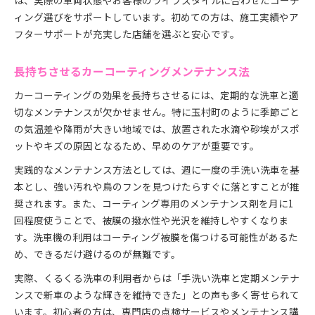
は、実際の車両状態やお客様のライフスタイルに合わせたコーテ
ィング選びをサポートしています。初めての方は、施工実績やア
フターサポートが充実した店舗を選ぶと安心です。
長持ちさせるカーコーティングメンテナンス法
カーコーティングの効果を長持ちさせるには、定期的な洗車と適
切なメンテナンスが欠かせません。特に玉村町のように季節ごと
の気温差や降雨が大きい地域では、放置された水滴や砂埃がスポ
ットやキズの原因となるため、早めのケアが重要です。
実践的なメンテナンス方法としては、週に一度の手洗い洗車を基
本とし、強い汚れや鳥のフンを見つけたらすぐに落とすことが推
奨されます。また、コーティング専用のメンテナンス剤を月に1
回程度使うことで、被膜の撥水性や光沢を維持しやすくなりま
す。洗車機の利用はコーティング被膜を傷つける可能性があるた
め、できるだけ避けるのが無難です。
実際、くるくる洗車の利用者からは「手洗い洗車と定期メンテナ
ンスで新車のような輝きを維持できた」との声も多く寄せられて
います。初心者の方は、専門店の点検サービスやメンテナンス講