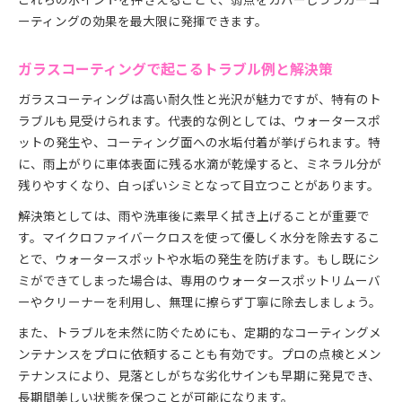
ーティングの効果を最大限に発揮できます。
ガラスコーティングで起こるトラブル例と解決策
ガラスコーティングは高い耐久性と光沢が魅力ですが、特有のト
ラブルも見受けられます。代表的な例としては、ウォータースポ
ットの発生や、コーティング面への水垢付着が挙げられます。特
に、雨上がりに車体表面に残る水滴が乾燥すると、ミネラル分が
残りやすくなり、白っぽいシミとなって目立つことがあります。
解決策としては、雨や洗車後に素早く拭き上げることが重要で
す。マイクロファイバークロスを使って優しく水分を除去するこ
とで、ウォータースポットや水垢の発生を防げます。もし既にシ
ミができてしまった場合は、専用のウォータースポットリムーバ
ーやクリーナーを利用し、無理に擦らず丁寧に除去しましょう。
また、トラブルを未然に防ぐためにも、定期的なコーティングメ
ンテナンスをプロに依頼することも有効です。プロの点検とメン
テナンスにより、見落としがちな劣化サインも早期に発見でき、
長期間美しい状態を保つことが可能になります。