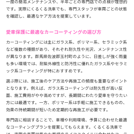
一度の簡易メンテナンスや、半年ごとの専門店での点検が理想的
洗車機と手洗いの選択肢を徹底解説
です。実際にくるくる洗車でも、専門スタッフが車両ごとの状態
カーコーティング車に合う洗車方法の比較
を確認し、最適なケア方法を提案しています。
洗車機使用時のカーコーティング注意点まとめ
手洗いと洗車機で違うカーコーティングの影響
愛車保護に最適なカーコーティングの選び方
カーコーティング車に最適な洗車タイミング
カーコーティングには主にガラス系、ポリマー系、セラミック系
洗車機利用で避けたいカーコーティングの劣化例
など複数の種類があり、それぞれ耐久性や光沢、メンテナンス性
群馬県佐波郡玉村町で美観を保つコツ
が異なります。群馬県佐波郡玉村町のように、日差しが強く雨量
カーコーティングで地域特有の汚れ対策を強化
も多い環境では、耐紫外線性と防汚性に優れたガラス系やセラミ
ック系コーティングが特におすすめです。
玉村町の気候とカーコーティングの相性を解説
美観維持に役立つカーコーティングのテクニック
選ぶ際には、施工後のケア方法や再施工の頻度も重要なポイント
カーコーティング車の保管場所と管理方法
となります。例えば、ガラス系コーティングは耐久性が高い反
面、施工費用がやや高めですが、長期間にわたり愛車を守りたい
地元で選ぶカーコーティングのポイント紹介
方には最適です。一方、ポリマー系は手軽に施工できるものの、
効果の持続期間が短いため定期的な再施工が必要です。
専門店に相談することで、車種や利用環境、予算に合わせた最適
なコーティングプランを提案してもらえます。くるくる洗車で