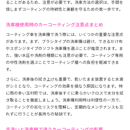
ることがあるため、注意が必要です。洗車方法の選択は、手間を
惜しまずコーティングの持続性と美観を守るための第一歩です。
洗車機使用時のカーコーティング注意点まとめ
コーティング車を洗車機で洗う際には、いくつかの重要な注意点
があります。まず、ブラシタイプの洗車機は避け、できるだけ布
やスポンジタイプのソフト洗車機を選ぶことが推奨されます。ま
た、強い水圧や洗剤の種類にも注意が必要で、コーティング専用
の中性洗剤を選ぶことでコーティング層への負担を軽減できま
す。
さらに、洗車後の拭き上げも重要で、乾いたまま放置すると水滴
がシミとなり、コーティングの効果を損なう原因になります。特
に雨の多い玉村町では、洗車後すぐに柔らかいクロスで水分を拭
き取ることを徹底しましょう。洗車機利用時は利便性の一方で、
コーティングの劣化リスクを理解し、定期的なメンテナンスも忘
れずに行うことが長持ちの秘訣です。
手洗いと洗車機で違うカーコーティングの影響