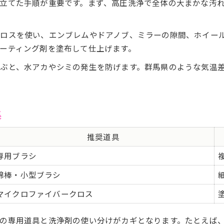
マイクロファイバーとセームの違い徹底比較
立てた手順が重要です。まず、高圧洗浄で全体の大まかな汚
ディテール洗車で活きる拭き上げのコツ
吸水性と傷リスクを抑える選び方
ロスを使い、エンブレムやドアノブ、ミラーの隙間、ホイー
群馬でおすすめのマイクロファイバー活用法
ーティング剤を塗布して仕上げます。
仕上がりを左右する素材別の使い分け
ぶと、水アカやシミの発生を防げます。群馬県のような気温
群馬県で理想を叶える洗車のコツ集
群馬県で人気のディテール洗車法まとめ
手洗い洗車とコーティングの最適な組み合わせ
集
失敗しないための洗車道具一覧と選び方
推奨道具
バイク洗車もOK！群馬で使える場所ガイド
専用ブラシ
仕上がり重視の洗車工程をチェック
綿棒・小型ブラシ
マイクロファイバークロス
の専用道具と洗浄剤の使い分けがカギとなります。たとえば