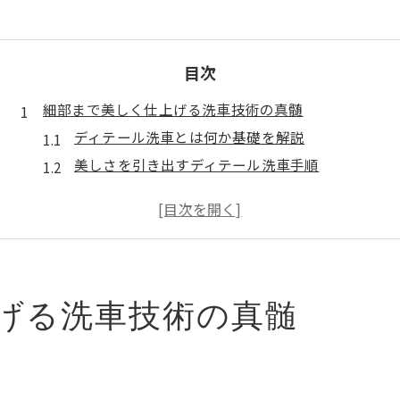
目次
細部まで美しく仕上げる洗車技術の真髄
ディテール洗車とは何か基礎を解説
美しさを引き出すディテール洗車手順
細部に強いディテール洗車のポイント集
群馬で実践！洗車道具と選び方の違い
汚れ残しゼロを目指す洗車テクニック
手洗いで実現するディテール洗車の極意
手洗いによるディテール洗車の魅力とは
げる洗車技術の真髄
群馬県で使える洗車場と手洗いの特徴比較
エンブレムや給油口周りの汚れ対策法
ディテール洗車ならではのコツを伝授