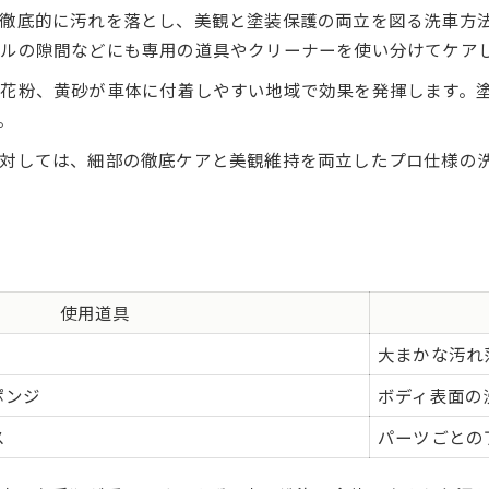
手洗い洗車で塗装を守るための注意点
徹底的に汚れを落とし、美観と塗装保護の両立を図る洗車方
ルの隙間などにも専用の道具やクリーナーを使い分けてケア
プロが教える群馬でのディテール洗車法
群馬県で実践できるディテール洗車法
花粉、黄砂が車体に付着しやすい地域で効果を発揮します。
プロ直伝の手洗い洗車手順と工夫を紹介
。
洗車前後の気候や時間帯別ポイント一覧
対しては、細部の徹底ケアと美観維持を両立したプロ仕様の
ディテール洗車で失敗しないための心得
群馬県の洗車環境に合う道具を選ぶコツ
朝・昼の洗車が車を守る理由に迫る
洗車時間帯で差がつくディテール洗車効果
使用道具
夜洗車のリスクと朝昼洗車のメリット比較
大まかな汚れ
群馬県の気候を活かす洗車タイミング術
水シミや拭き残しを防ぐ洗車の工夫とは
ポンジ
ボディ表面の
ディテール洗車に適した季節別ポイント
ス
パーツごとの
マイクロファイバー活用術で差をつける仕上がり