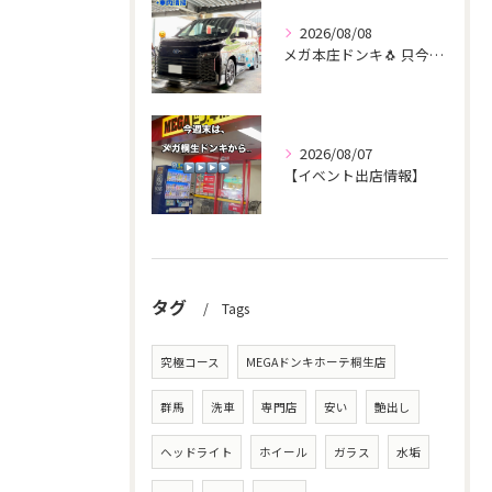
2026/08/08
メガ本庄ドンキ🐧 只今イベント出店中🎶 ヴォクシー ご新規様...
2026/08/07
【イベント出店情報】
タグ
Tags
究極コース
MEGAドンキホーテ桐生店
群馬
洗車
専門店
安い
艶出し
ヘッドライト
ホイール
ガラス
水垢