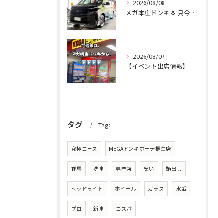
2026/08/08
メガ本庄ドンキ🐧 只今イベント出店中🎶 ヴォクシー ご新規様...
2026/08/07
【イベント出店情報】
タグ
Tags
究極コース
MEGAドンキホーテ桐生店
群馬
洗車
専門店
安い
艶出し
ヘッドライト
ホイール
ガラス
水垢
プロ
新車
コスパ