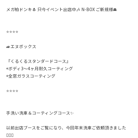
メガ柏ドンキ🐧 只今イベント出店中🎶 N-BOX ご新規様🚘
⭐️⭐️⭐️⭐️
🚙エヌボックス
『くるくるスタンダードコース』
+ボディ3〜4ヶ月耐久コーティング
+全窓ガラスコーティング
⭐️⭐️⭐️⭐️
手洗い洗車＆コーティングコース✨️
以前出店ブースをご覧になり、今回年末洗車ご依頼頂きました
🙇‍♂️✨️