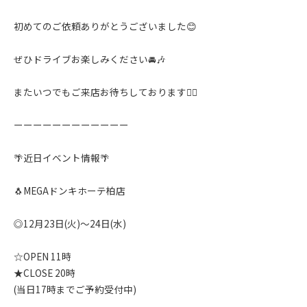
初めてのご依頼ありがとうございました😊
ぜひドライブお楽しみください🚘🎶
またいつでもご来店お待ちしております🙇‍♂️
ーーーーーーーーーーーー
🌴近日イベント情報🌴
🐧MEGAドンキホーテ柏店
◎12月23日(火)〜24日(水)
☆OPEN 11時
★CLOSE 20時
(当日17時までご予約受付中)