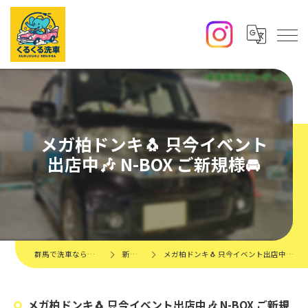
メガ柏ドンキ🐧 只今イベント
出店中🎶 N-BOX ご新規様🚘
群馬で洗車ならくるくる洗車
新着情報
メガ柏ドンキ🐧 只今イベント出店中🎶 N-BOX ご新規様🚘
メガ柏ドンキ🐧 只今イベント出店中🎶 N-BOX ご新規