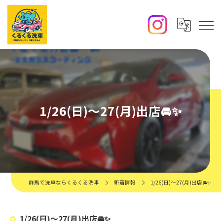
1/26(日)〜27(月)出店🚘✨️
群馬で洗車ならくるくる洗車
新着情報
1/26(日)〜27(月)出店🚘✨️
1/26(日)〜27(月)出店🚘✨️