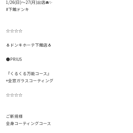
1/26(日)〜27(月)出店🚘✨️
#下館ドンキ
☆☆☆☆
🐧ドンキホーテ下館店🐧
●PRIUS
『くるくる万能コース』
+全窓ガラスコーティング
☆☆☆☆
ご新規様
全身コーティングコース