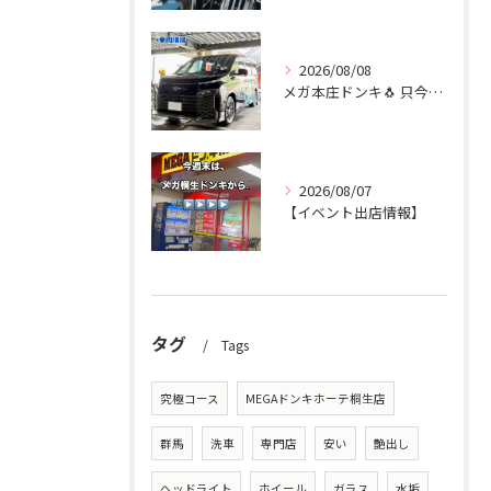
2026/08/08
メガ本庄ドンキ🐧 只今イベント出店中🎶 ヴォクシー ご新規様...
2026/08/07
【イベント出店情報】
タグ
Tags
究極コース
MEGAドンキホーテ桐生店
群馬
洗車
専門店
安い
艶出し
ヘッドライト
ホイール
ガラス
水垢