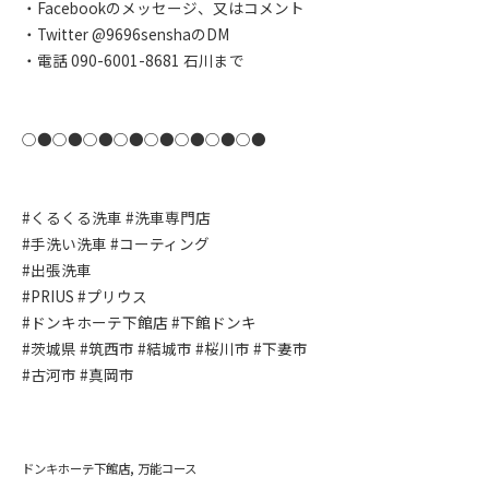
・Facebookのメッセージ、又はコメント
・Twitter @9696senshaのDM
・電話 090-6001-8681 石川まで
○●○●○●○●○●○●○●○●
#くるくる洗車 #洗車専門店
#手洗い洗車 #コーティング
#出張洗車
#PRIUS #プリウス
#ドンキホーテ下館店 #下館ドンキ
#茨城県 #筑西市 #結城市 #桜川市 #下妻市
#古河市 #真岡市
ドンキホーテ下館店
万能コース