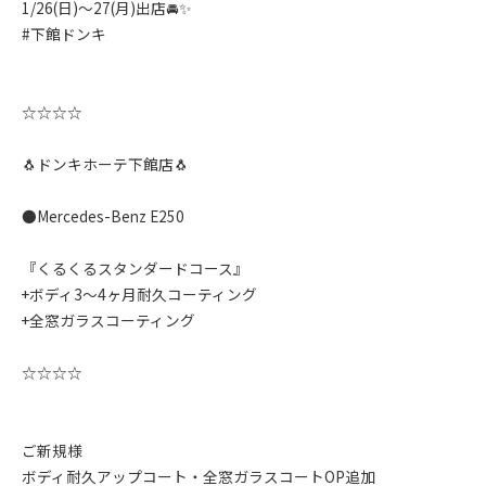
1/26(日)〜27(月)出店🚘✨️
#下館ドンキ
☆☆☆☆
🐧ドンキホーテ下館店🐧
●Mercedes-Benz E250
『くるくるスタンダードコース』
+ボディ3〜4ヶ月耐久コーティング
+全窓ガラスコーティング
☆☆☆☆
ご新規様
ボディ耐久アップコート・全窓ガラスコートOP追加