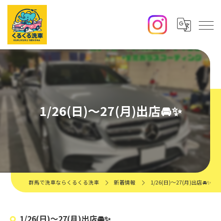
1/26(日)〜27(月)出店🚘✨️
群馬で洗車ならくるくる洗車
新着情報
1/26(日)〜27(月)出店🚘✨️
1/26(日)〜27(月)出店🚘✨️