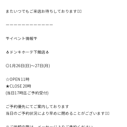
またいつでもご来店お待ちしております🙇‍♂️
ーーーーーーーーーーーー
🌴イベント情報🌴
🐧ドンキホーテ下館店🐧
◎1月26日(日)〜27日(月)
☆OPEN 11時
★CLOSE 20時
(当日17時迄ご予約受付)
ご予約優先にてご案内しております
当日のご予約状況により早めに閉めることがございます🙇‍♂️
※ご依頼の際は、メッセージよりご予約ください