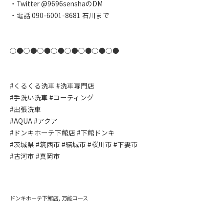
・Twitter @9696senshaのDM
・電話 090-6001-8681 石川まで
○●○●○●○●○●○●○●○●
#くるくる洗車 #洗車専門店
#手洗い洗車 #コーティング
#出張洗車
#AQUA #アクア
#ドンキホーテ下館店 #下館ドンキ
#茨城県 #筑西市 #結城市 #桜川市 #下妻市
#古河市 #真岡市
ドンキホーテ下館店
万能コース