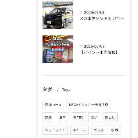
2026/08/08
メガ本庄ドンキ🐧 只今イベント出店中🎶 ヴォクシー ご新規様...
2026/08/07
【イベント出店情報】
タグ
Tags
究極コース
MEGAドンキホーテ桐生店
群馬
洗車
専門店
安い
艶出し
ヘッドライト
ホイール
ガラス
水垢