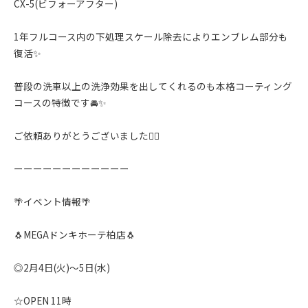
CX-5(ビフォーアフター)
1年フルコース内の下処理スケール除去によりエンブレム部分も
復活✨️
普段の洗車以上の洗浄効果を出してくれるのも本格コーティング
コースの特徴です🚘✨️
ご依頼ありがとうございました🙇‍♂️
ーーーーーーーーーーーー
🌴イベント情報🌴
🐧MEGAドンキホーテ柏店🐧
◎2月4日(火)〜5日(水)
☆OPEN 11時