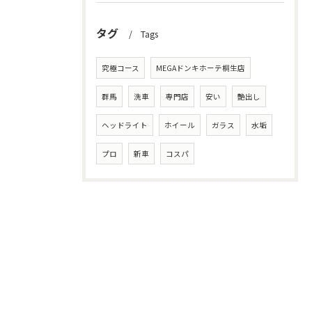
タグ
Tags
究極コース
MEGAドンキホーテ桐生店
群馬
洗車
専門店
安い
艶出し
ヘッドライト
ホイール
ガラス
水垢
プロ
新車
コスパ