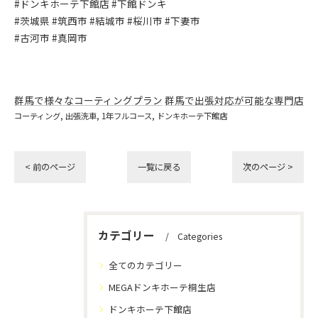
#ドンキホーテ下館店 #下館ドンキ
#茨城県 #筑西市 #結城市 #桜川市 #下妻市
#古河市 #真岡市
群馬で様々なコーティングプラン
群馬で出張対応が可能な専門店
コーティング
出張洗車
1年フルコース
ドンキホーテ下館店
< 前のページ
一覧に戻る
次のページ >
カテゴリー
Categories
全てのカテゴリー
MEGAドンキホーテ桐生店
ドンキホーテ下館店