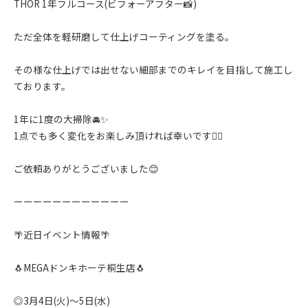
THOR 1年フルコース(ビフォーアフター📸)
ただ全体を軽研磨して仕上げコーティングを塗る。
その様な仕上げでは出せない細部までのキレイを目指して施工し
ております。
1年に1度の大掃除🚘✨️
1点でも多く変化をお楽しみ頂ければ幸いです🙇‍♂️
ご依頼ありがとうございました😊
ーーーーーーーーーーーー
🌴近日イベント情報🌴
🐧MEGAドンキホーテ桐生店🐧
◎3月4日(火)〜5日(水)