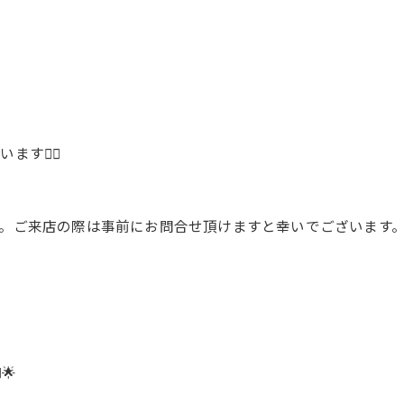
🙇‍♂️
い
。ご来店の際は事前にお問合せ頂けますと幸いでございます
🌟