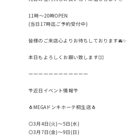
11時〜20時OPEN
(当日17時迄ご予約受付中)
皆様のご来店心よりお待ちしております🚘✨️
本日もよろしくお願い致します🙇‍♂️
ーーーーーーーーーーーー
🌴近日イベント情報🌴
🐧MEGAドンキホーテ桐生店🐧
◎3月4日(火)〜5日(水)
◎3月7日(金)〜9日(日)