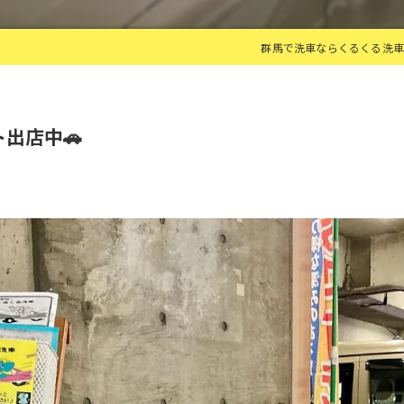
群馬で洗車ならくるくる洗車
出店中🚗