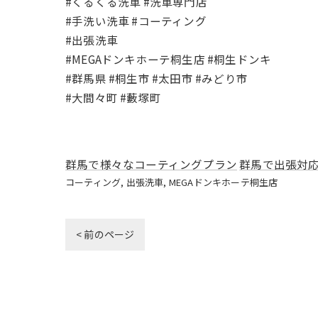
#くるくる洗車 #洗車専門店
#手洗い洗車 #コーティング
#出張洗車
#MEGAドンキホーテ桐生店 #桐生ドンキ
#群馬県 #桐生市 #太田市 #みどり市
#大間々町 #藪塚町
群馬で様々なコーティングプラン
群馬で出張対
コーティング
出張洗車
MEGAドンキホーテ桐生店
< 前のページ