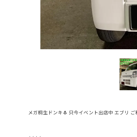
メガ桐生ドンキ🐧 只今イベント出店中 エブリ ご