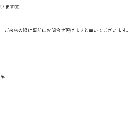
🙇‍♂️
い
。ご来店の際は事前にお問合せ頂けますと幸いでございます
🌟