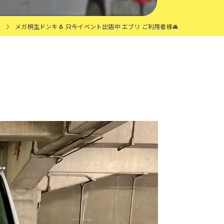
報
メガ桐生ドンキ🐧 只今イベント出店中 エブリ ご利用者様🚘