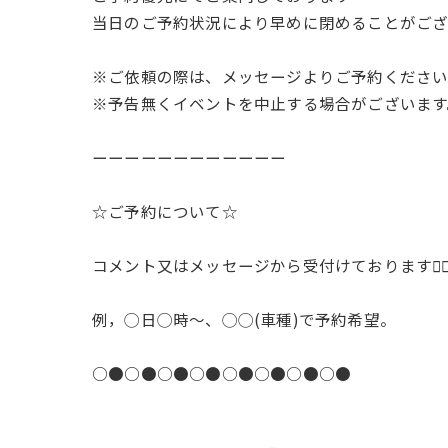
当日のご予約状況により早めに閉めることがございます
※ご依頼の際は、メッセージよりご予約くださ
※予告無くイベントを中止する場合がございます
ーーーーーーーーーーーー
☆ご予約について☆
コメント又はメッセージから受付けております🙇‍♂️
例，◯日◯時〜、◯◯(車種)で予約希望。
○●○●○●○●○●○●○●○●