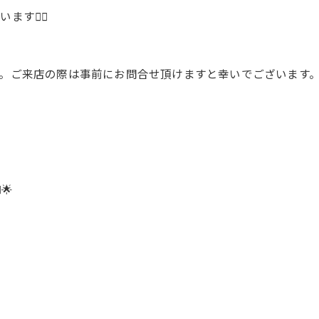
🙇‍♂️
い
。ご来店の際は事前にお問合せ頂けますと幸いでございます
🌟