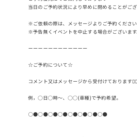
当日のご予約状況により早めに閉めることがございます
※ご依頼の際は、メッセージよりご予約くださ
※予告無くイベントを中止する場合がございます
ーーーーーーーーーーーー
☆ご予約について☆
コメント又はメッセージから受付けております🙇‍♂️
例，◯日◯時〜、◯◯(車種)で予約希望。
○●○●○●○●○●○●○●○●