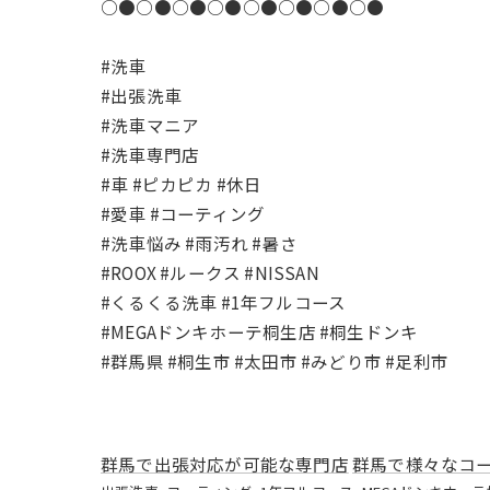
○●○●○●○●○●○●○●○●
#洗車
#出張洗車
#洗車マニア
#洗車専門店
#車 #ピカピカ #休日
#愛車 #コーティング
#洗車悩み #雨汚れ #暑さ
#ROOX #ルークス #NISSAN
#くるくる洗車 #1年フルコース
#MEGAドンキホーテ桐生店 #桐生ドンキ
#群馬県 #桐生市 #太田市 #みどり市 #足利市
群馬で出張対応が可能な専門店
群馬で様々なコ