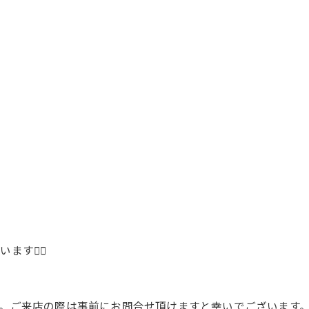
🙇‍♂️
い
。ご来店の際は事前にお問合せ頂けますと幸いでございます