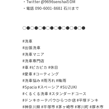
・Twitter @9696senshaのDM
・電話 090-6001-8681 石川まで
○●○●○●○●○●○●○●○●
#洗車
#出張洗車
#洗車マニア
#洗車専門店
#車 #ピカピカ #休日
#愛車 #コーティング
#洗車悩み #雨汚れ #梅雨
#Spacia #スペーシア #SUZUKI
#くるくる洗車 #スタンダードコース
#ドンキホーテパウひらつか店 #平塚ドンキ
#神奈川県 #平塚市 #茅ヶ崎市 #寒川町 #厚木市