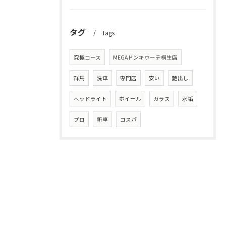
タグ
Tags
究極コース
MEGAドンキホーテ桐生店
群馬
洗車
専門店
安い
艶出し
ヘッドライト
ホイール
ガラス
水垢
プロ
新車
コスパ