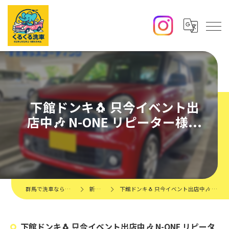
下館ドンキ🐧 只今イベント出
店中🎶 N-ONE リピーター様...
群馬で洗車ならくるくる洗車
新着情報
下館ドンキ🐧 只今イベント出店中🎶 N-ONE リピーター様...
下館ドンキ🐧 只今イベント出店中🎶 N-ONE リピータ