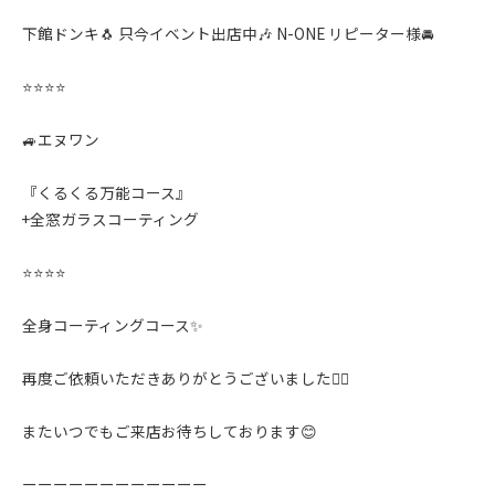
下館ドンキ🐧 只今イベント出店中🎶 N-ONE リピーター様🚘
⭐️⭐️⭐️⭐️
🚙エヌワン
『くるくる万能コース』
+全窓ガラスコーティング
⭐️⭐️⭐️⭐️
全身コーティングコース✨️
再度ご依頼いただきありがとうございました🙇‍♂️
またいつでもご来店お待ちしております😊
ーーーーーーーーーーーー