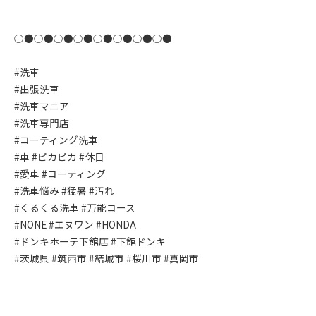
○●○●○●○●○●○●○●○●
#洗車
#出張洗車
#洗車マニア
#洗車専門店
#コーティング洗車
#車 #ピカピカ #休日
#愛車 #コーティング
#洗車悩み #猛暑 #汚れ
#くるくる洗車 #万能コース
#NONE #エヌワン #HONDA
#ドンキホーテ下館店 #下館ドンキ
#茨城県 #筑西市 #結城市 #桜川市 #真岡市