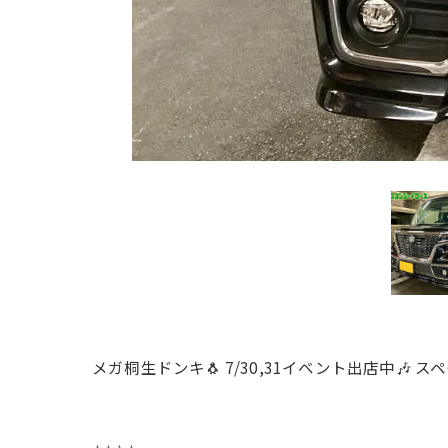
メガ桐生ドンキ🐧 7/30,31イベント出店中🎶 ス