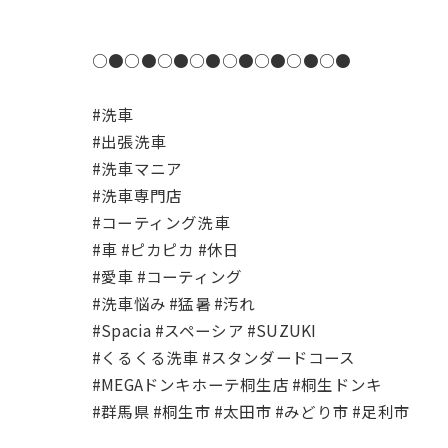
○●○●○●○●○●○●○●○●
#洗車
#出張洗車
#洗車マニア
#洗車専門店
#コーティング洗車
#車 #ピカピカ #休日
#愛車 #コーティング
#洗車悩み #猛暑 #汚れ
#Spacia #スペーシア #SUZUKI
#くるくる洗車 #スタンダードコース
#MEGAドンキホーテ桐生店 #桐生ドンキ
#群馬県 #桐生市 #太田市 #みどり市 #足利市