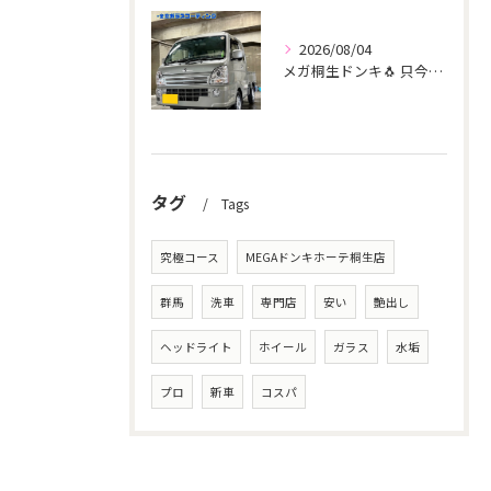
2026/08/04
メガ桐生ドンキ🐧 只今イベント出店中🎶 スーパーキャリー リ...
タグ
Tags
究極コース
MEGAドンキホーテ桐生店
群馬
洗車
専門店
安い
艶出し
ヘッドライト
ホイール
ガラス
水垢
プロ
新車
コスパ