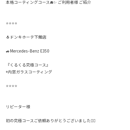
本格コーティングコース🚘✨️ ご利用者様 ご紹介
⭐️⭐️⭐️⭐️
🐧ドンキホーテ下館店
🚙Mercedes-Benz E350
『くるくる究極コース』
+内窓ガラスコーティング
⭐️⭐️⭐️⭐️
リピーター様
初の究極コースご依頼ありがとうございました🙇‍♂️