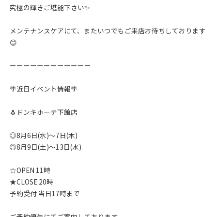
究極の輝きご堪能下さい✨️
メンテナンスケアにて、またいつでもご来店お待ちしております
😊
ーーーーーーーーーーーー
🌴近日イベント情報🌴
🐧ドンキホーテ下館店
◎8月6日(水)〜7日(木)
◎8月9日(土)〜13日(水)
☆OPEN 11時
★CLOSE 20時
予約受付 当日17時まで
ご予約優先にてご案内しております