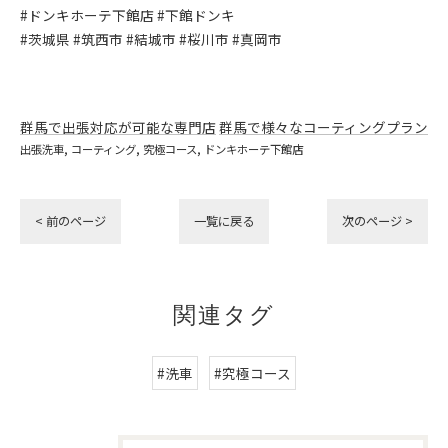
#ドンキホーテ下館店 #下館ドンキ
#茨城県 #筑西市 #結城市 #桜川市 #真岡市
群馬で出張対応が可能な専門店
群馬で様々なコーティングプラン
出張洗車
コーティング
究極コース
ドンキホーテ下館店
< 前のページ
一覧に戻る
次のページ >
関連タグ
#洗車
#究極コース