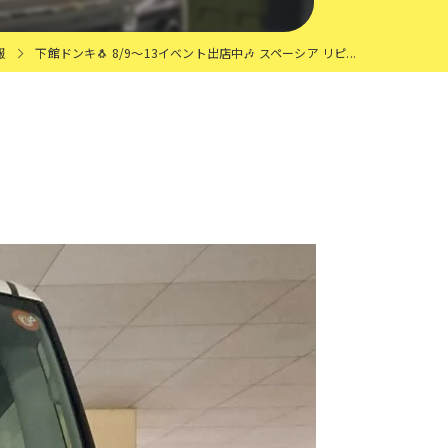
報
下館ドンキ🐧 8/9〜13イベント出店中🎶 スペーシア リピ...