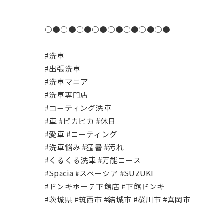
○●○●○●○●○●○●○●○●
#洗車
#出張洗車
#洗車マニア
#洗車専門店
#コーティング洗車
#車 #ピカピカ #休日
#愛車 #コーティング
#洗車悩み #猛暑 #汚れ
#くるくる洗車 #万能コース
#Spacia #スペーシア #SUZUKI
#ドンキホーテ下館店 #下館ドンキ
#茨城県 #筑西市 #結城市 #桜川市 #真岡市