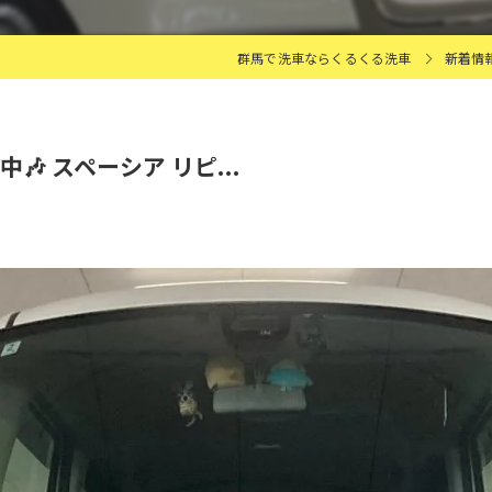
群馬で洗車ならくるくる洗車
新着情
🎶 スペーシア リピ...