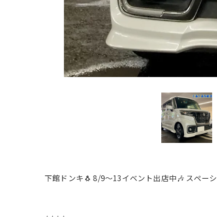
下館ドンキ🐧 8/9〜13イベント出店中🎶 スペー