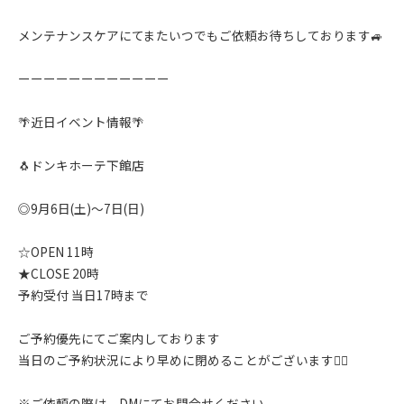
メンテナンスケアにてまたいつでもご依頼お待ちしております🚙
ーーーーーーーーーーーー
🌴近日イベント情報🌴
🐧ドンキホーテ下館店
◎9月6日(土)〜7日(日)
☆OPEN 11時
★CLOSE 20時
予約受付 当日17時まで
ご予約優先にてご案内しております
当日のご予約状況により早めに閉めることがございます🙇‍♂️
※ご依頼の際は、DMにてお問合せください