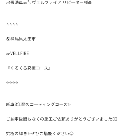
出張洗車🚗³₃ ヴェルファイア リピーター様🚘
⭐️⭐️⭐️⭐️
🌎群馬県太田市
🚙VELLFIRE
『くるくる究極コース』
⭐️⭐️⭐️⭐️
新車3年耐久コーティングコース✨️
ご納車後間もなくの施工ご依頼ありがとうございました🙇‍♂️
究極の輝き✨️ぜひご堪能ください😊