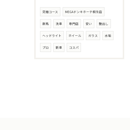
究極コース
MEGAドンキホーテ桐生店
群馬
洗車
専門店
安い
艶出し
ヘッドライト
ホイール
ガラス
水垢
プロ
新車
コスパ