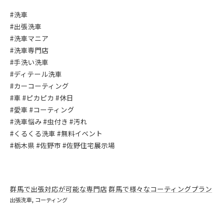
#洗車
#出張洗車
#洗車マニア
#洗車専門店
#手洗い洗車
#ディテール洗車
#カーコーティング
#車 #ピカピカ #休日
#愛車 #コーティング
#洗車悩み #虫付き #汚れ
#くるくる洗車 #無料イベント
#栃木県 #佐野市 #佐野住宅展示場
群馬で出張対応が可能な専門店
群馬で様々なコーティングプラン
出張洗車
コーティング