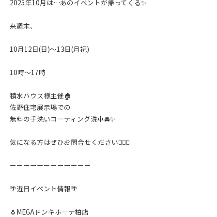
2025年10月は…あのイベントが帰ってくる✨️
来週末、
10月12日(日)〜13日(月祝)
10時〜17時
積水ハウス様主催🏠
佐野住宅展示場での
無料の手洗いコーティング洗車🚘✨️
気になる方はぜひお問合せください🙇‍♂️✨️
ーーーーーーーーーーーー
🌴近日イベント情報🌴
🐧MEGAドンキホーテ柏店