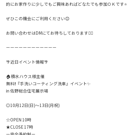
的にお家作りに少しでもご興味あればどなたでも参加ＯＫです⭐️
ぜひこの機会にご利用ください😊
お問い合わせはDMにてお待ちしております🙇‍♂️
ーーーーーーーーーーーー
🌴近日イベント情報🌴
🏠積水ハウス様主催
無料❗️『手洗いコーティング洗車』イベント✨️
in 佐野総合住宅展示場
◎10月12日(日)〜13日(月祝)
☆OPEN 10時
★CLOSE 17時
ー完全予約制ー