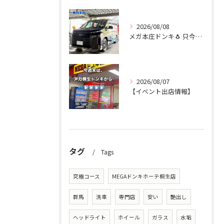
2026/08/08
メガ本庄ドンキ🐧 只今イベント出店中🎶 ヴォクシー ご新規様...
2026/08/07
【イベント出店情報】
タグ
Tags
究極コース
MEGAドンキホーテ桐生店
群馬
洗車
専門店
安い
艶出し
ヘッドライト
ホイール
ガラス
水垢