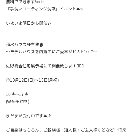
無料でできます❗️👀✨️
『手洗いコーティング洗車』イベント🚘✨️
いよいよ明日から開催🎶
積水ハウス様主催🏠
〜モデルハウスを内覧中にご愛車がピカピカに〜
佐野総合住宅展示場にて開催致します🙇‍♂️✨️
◎10月12日(日)〜13日(月祝)
10時〜17時
(完全予約制)
まだまだ受付中です🚘🎶
ご自身はもちろん、ご親族様・知人様・ご友人様などなど…将来