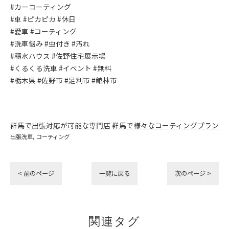
#カーコーティング
#車 #ピカピカ #休日
#愛車 #コーティング
#洗車悩み #虫付き #汚れ
#積水ハウス #佐野住宅展示場
#くるくる洗車 #イベント #無料
#栃木県 #佐野市 #足利市 #館林市
群馬で出張対応が可能な専門店
群馬で様々なコーティングプラン
出張洗車
コーティング
< 前のページ
一覧に戻る
次のページ >
関連タグ