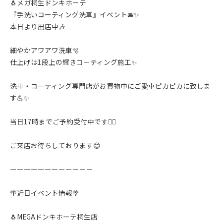
🐧メガ桐生ドンキホーテ
『手洗いコーティング洗車』イベント🚘✨️
本日より出店中🎶
細やかアワアワ洗車🫧
仕上げは1段上の輝きコーティング施工✨️
洗車・コーティング専門店がお買物中にご愛車ピカピカに致しま
す💪✨
当日17時までご予約受付中です🙇‍♂️
ご来店お待ちしております😊
ーーーーーーーーーーーー
🌴近日イベント情報🌴
🐧MEGAドンキホーテ桐生店