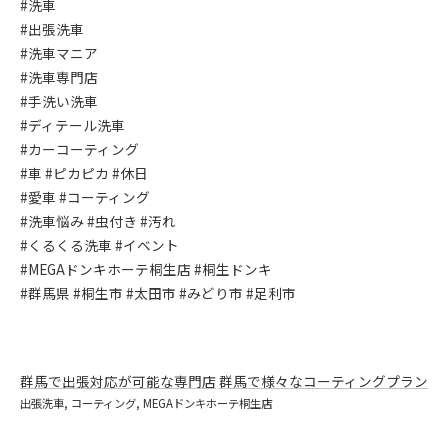
#洗車
#出張洗車
#洗車マニア
#洗車専門店
#手洗い洗車
#ディテール洗車
#カーコーティング
#車 #ピカピカ #休日
#愛車 #コーティング
#洗車悩み #虫付き #汚れ
#くるくる洗車 #イベント
#MEGAドンキホーテ桐生店 #桐生ドンキ
#群馬県 #桐生市 #太田市 #みどり市 #足利市
群馬で出張対応が可能な専門店
群馬で様々なコーティングプラン
出張洗車
コーティング
MEGAドンキホーテ桐生店