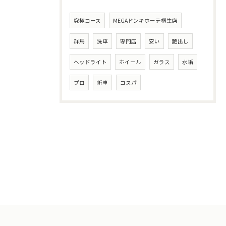
究極コース
MEGAドンキホーテ桐生店
群馬
洗車
専門店
安い
艶出し
ヘッドライト
ホイール
ガラス
水垢
プロ
新車
コスパ