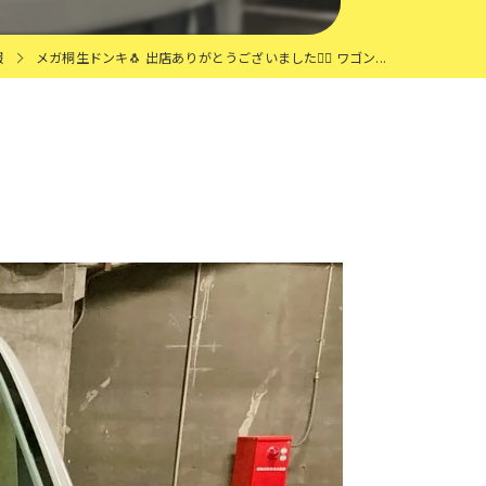
報
メガ桐生ドンキ🐧 出店ありがとうございました🙇‍♂️ ワゴン...