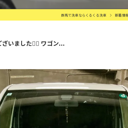
群馬で洗車ならくるくる洗車
新着情
ました🙇‍♂️ ワゴン...