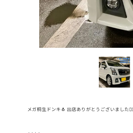
メガ桐生ドンキ🐧 出店ありがとうございました🙇‍♂