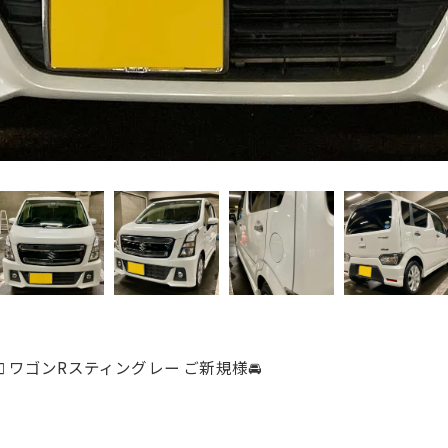
️ ワゴンRスティングレー ご新規様🚘