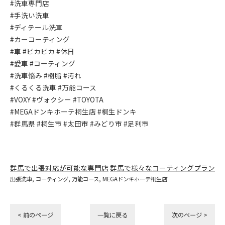
#洗車専門店
#手洗い洗車
#ディテール洗車
#カーコーティング
#車 #ピカピカ #休日
#愛車 #コーティング
#洗車悩み #樹脂 #汚れ
#くるくる洗車 #万能コース
#VOXY #ヴォクシー #TOYOTA
#MEGAドンキホーテ桐生店 #桐生ドンキ
#群馬県 #桐生市 #太田市 #みどり市 #足利市
群馬で出張対応が可能な専門店
群馬で様々なコーティングプラン
出張洗車
コーティング
万能コース
MEGAドンキホーテ桐生店
< 前のページ
一覧に戻る
次のページ >