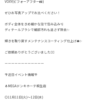
VOXY(ビフォーアフター📸)
ぜひお写真アップでお比べください！
ボディ全体をきめ細かな泡で包み込み🫧
ディテールブラシで細部汚れも逃さず除去✨️
輝きを取り戻すメンテナンスコーティング仕上げ🚘✨️
ご依頼ありがとうございました🙇‍♂️
ーーーーーーーーーーーー
🌴近日イベント情報🌴
🐧MEGAドンキホーテ桐生店
◎11月11日(火)〜12日(水)