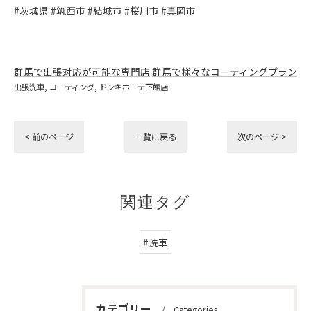
#茨城県 #筑西市 #結城市 #桜川市 #真岡市
群馬で出張対応が可能な専門店
群馬で様々なコーティングプラン
出張洗車
コーティング
ドンキホーテ下館店
< 前のページ
一覧に戻る
次のページ >
関連タグ
#洗車
カテゴリー
Categories