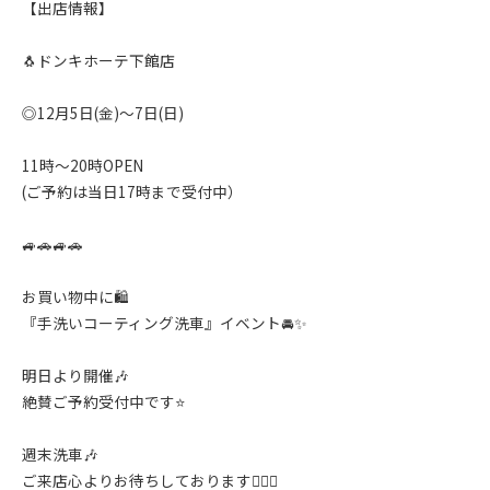
【出店情報】
🐧ドンキホーテ下館店
◎12月5日(金)〜7日(日)
11時〜20時OPEN
(ご予約は当日17時まで受付中）
🚙🚗🚙🚗
お買い物中に🛍
『手洗いコーティング洗車』イベント🚘✨️
明日より開催🎶
絶賛ご予約受付中です⭐️
週末洗車🎶
ご来店心よりお待ちしております🙇‍♂️✨️