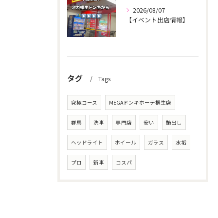
2026/08/07
【イベント出店情報】
タグ
Tags
究極コース
MEGAドンキホーテ桐生店
群馬
洗車
専門店
安い
艶出し
ヘッドライト
ホイール
ガラス
水垢
プロ
新車
コスパ