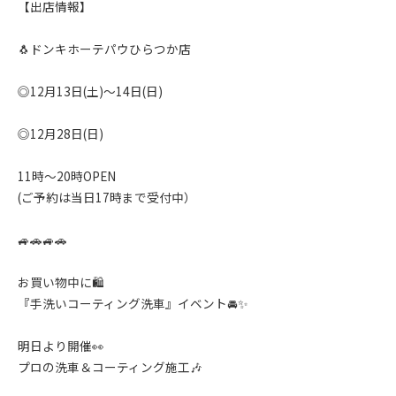
【出店情報】
🐧ドンキホーテパウひらつか店
◎12月13日(土)〜14日(日)
◎12月28日(日)
11時〜20時OPEN
(ご予約は当日17時まで受付中）
🚙🚗🚙🚗
お買い物中に🛍
『手洗いコーティング洗車』イベント🚘✨️
明日より開催👀
プロの洗車＆コーティング施工🎶