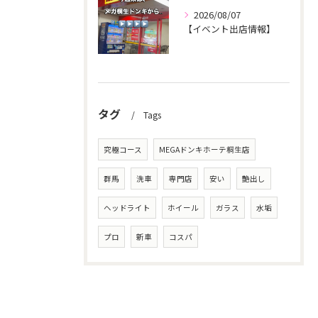
2026/08/07
【イベント出店情報】
タグ
Tags
究極コース
MEGAドンキホーテ桐生店
群馬
洗車
専門店
安い
艶出し
ヘッドライト
ホイール
ガラス
水垢
プロ
新車
コスパ