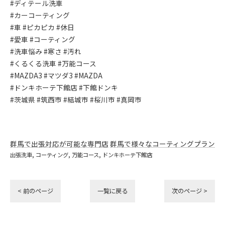
#ディテール洗車
#カーコーティング
#車 #ピカピカ #休日
#愛車 #コーティング
#洗車悩み #寒さ #汚れ
#くるくる洗車 #万能コース
#MAZDA3 #マツダ3 #MAZDA
#ドンキホーテ下館店 #下館ドンキ
#茨城県 #筑西市 #結城市 #桜川市 #真岡市
群馬で出張対応が可能な専門店
群馬で様々なコーティングプラン
出張洗車
コーティング
万能コース
ドンキホーテ下館店
< 前のページ
一覧に戻る
次のページ >