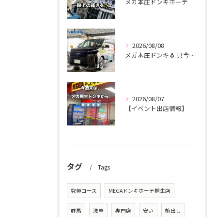
メガ本庄ドンキホーテ
2026/08/08
メガ本庄ドンキ🐧 只今イベント出店中🎶 ヴォクシー ご新規様...
2026/08/07
【イベント出店情報】
タグ
Tags
究極コース
MEGAドンキホーテ桐生店
群馬
洗車
専門店
安い
艶出し