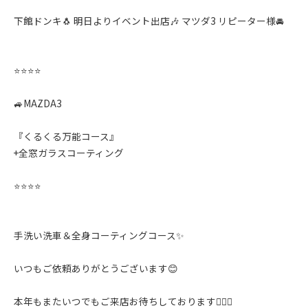
下館ドンキ🐧 明日よりイベント出店🎶 マツダ3 リピーター様🚘
⭐️⭐️⭐️⭐️
🚙MAZDA3
『くるくる万能コース』
+全窓ガラスコーティング
⭐️⭐️⭐️⭐️
手洗い洗車＆全身コーティングコース✨️
いつもご依頼ありがとうございます😊
本年もまたいつでもご来店お待ちしております🙇‍♂️✨️