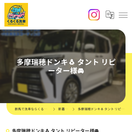
多摩瑞穂ドンキ🐧 タント リピ
ーター様🚘
群馬で洗車ならくるくる洗車
新着情報
多摩瑞穂ドンキ🐧 タント リピーター様🚘
多摩瑞穂ドンキ🐧 タント リピーター様🚘