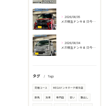
2026/08/05
メガ桐生ドンキ🐧 只今イベント出店中🎶 タント リピーター様...
2026/08/04
メガ桐生ドンキ🐧 只今イベント出店中🎶 スーパーキャリー リ...
タグ
Tags
究極コース
MEGAドンキホーテ桐生店
群馬
洗車
専門店
安い
艶出し