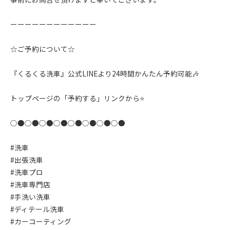
ーーーーーーーーーーーー
☆ご予約について☆
『くるくる洗車』公式LINEより24時間かんたん予約可能🎶
トップページの「予約する」リンクから⭐️
○●○●○●○●○●○●○●○●
#洗車
#出張洗車
#洗車プロ
#洗車専門店
#手洗い洗車
#ディテール洗車
#カーコーティング