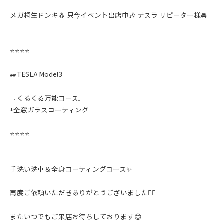
メガ桐生ドンキ🐧 只今イベント出店中🎶 テスラ リピーター様🚘
⭐️⭐️⭐️⭐️
🚙TESLA Model3
『くるくる万能コース』
+全窓ガラスコーティング
⭐️⭐️⭐️⭐️
手洗い洗車＆全身コーティングコース✨️
再度ご依頼いただきありがとうございました🙇‍♂️
またいつでもご来店お待ちしております😊