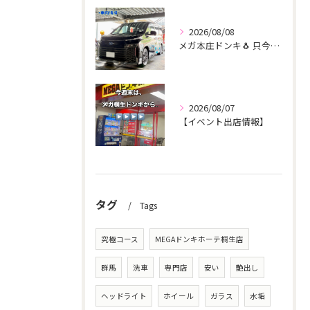
2026/08/08
メガ本庄ドンキ🐧 只今イベント出店中🎶 ヴォクシー ご新規様...
2026/08/07
【イベント出店情報】
タグ
Tags
究極コース
MEGAドンキホーテ桐生店
群馬
洗車
専門店
安い
艶出し
ヘッドライト
ホイール
ガラス
水垢