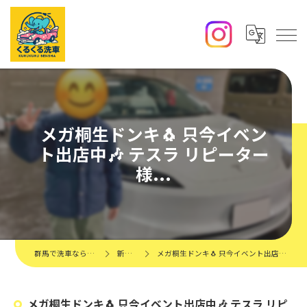
メガ桐生ドンキ🐧 只今イベン
ト出店中🎶 テスラ リピーター
様...
群馬で洗車ならくるくる洗車
新着情報
メガ桐生ドンキ🐧 只今イベント出店中🎶 テスラ リピーター様...
メガ桐生ドンキ🐧 只今イベント出店中🎶 テスラ リピ