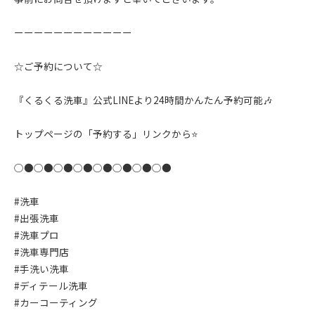
ーーーーーーーーーーーー
☆ご予約について☆
『くるくる洗車』公式LINEより24時間かんたん予約可能🎶
トップページの「予約する」リンクから⭐️
○●○●○●○●○●○●○●○●
#洗車
#出張洗車
#洗車プロ
#洗車専門店
#手洗い洗車
#ディテール洗車
#カーコーティング