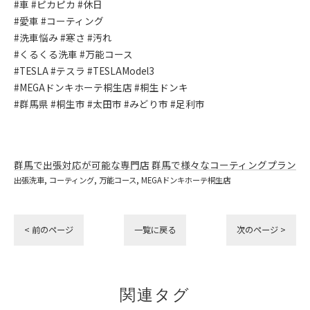
#車 #ピカピカ #休日
#愛車 #コーティング
#洗車悩み #寒さ #汚れ
#くるくる洗車 #万能コース
#TESLA #テスラ #TESLAModel3
#MEGAドンキホーテ桐生店 #桐生ドンキ
#群馬県 #桐生市 #太田市 #みどり市 #足利市
群馬で出張対応が可能な専門店
群馬で様々なコーティングプラン
出張洗車
コーティング
万能コース
MEGAドンキホーテ桐生店
< 前のページ
一覧に戻る
次のページ >
関連タグ