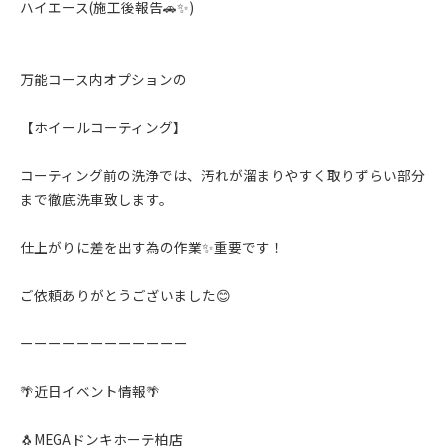
ハイエース(施工後報告🚗✨️)
万能コース内オプションの
【ホイールコーティング】
コーティング前の洗浄では、汚れが溜まりやすく取りずらい部分
まで徹底洗車致します。
仕上がりに差を出す為の作業✨️重要です！
ご依頼ありがとうございました😊
ーーーーーーーーーーーー
🌴近日イベント情報🌴
🐧MEGAドンキホーテ柏店