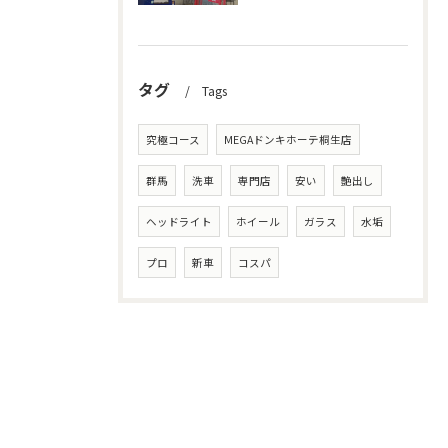
タグ
Tags
究極コース
MEGAドンキホーテ桐生店
群馬
洗車
専門店
安い
艶出し
ヘッドライト
ホイール
ガラス
水垢
プロ
新車
コスパ