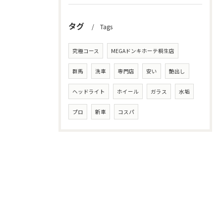
タグ
Tags
究極コース
MEGAドンキホーテ桐生店
群馬
洗車
専門店
安い
艶出し
ヘッドライト
ホイール
ガラス
水垢
プロ
新車
コスパ