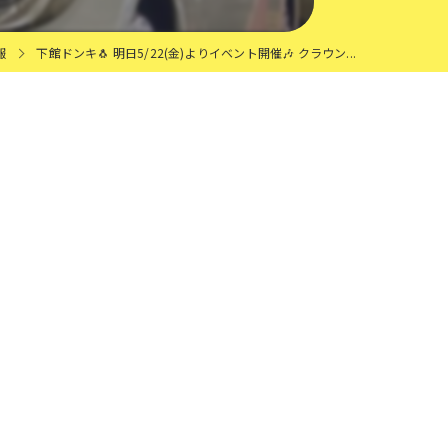
報
下館ドンキ🐧 明日5/22(金)よりイベント開催🎶 クラウン...