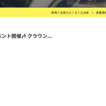
群馬で洗車ならくるくる洗車
新着情
ント開催🎶 クラウン...