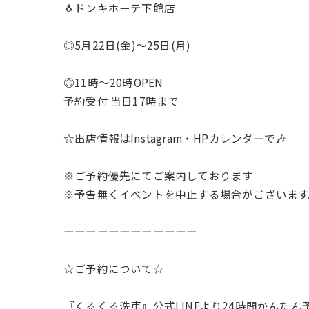
🐧ドンキホーテ下館店
◎5月22日(金)〜25日(月)
◎11時〜20時OPEN
予約受付 当日17時まで
☆出店情報はInstagram・HPカレンダーで🎶
※ご予約優先にてご案内しております
※予告無くイベントを中止する場合がございます
ーーーーーーーーーーーー
☆ご予約について☆
『くるくる洗車』公式LINEより24時間かんたん予