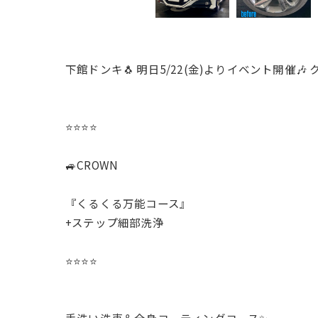
下館ドンキ🐧 明日5/22(金)よりイベント開催🎶
⭐️⭐️⭐️⭐️
🚙CROWN
『くるくる万能コース』
+ステップ細部洗浄
⭐️⭐️⭐️⭐️
手洗い洗車＆全身コーティングコース✨️