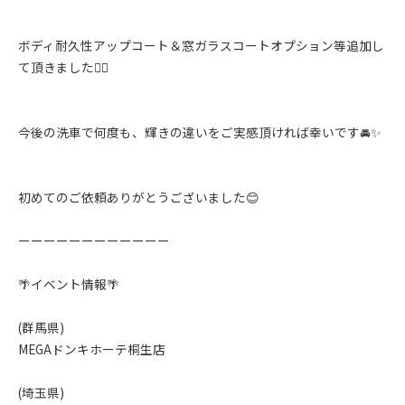
ボディ耐久性アップコート＆窓ガラスコートオプション等追加し
て頂きました🙇‍♂️
今後の洗車で何度も、輝きの違いをご実感頂ければ幸いです🚘✨️
初めてのご依頼ありがとうございました😊
ーーーーーーーーーーーー
🌴イベント情報🌴
(群馬県)
MEGAドンキホーテ桐生店
(埼玉県)