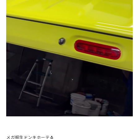
メガ桐生ドンキホーテ🐧