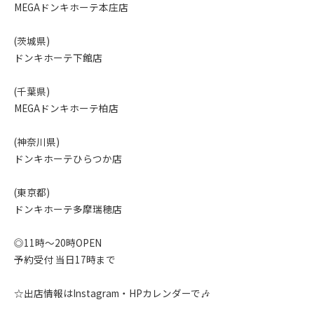
MEGAドンキホーテ本庄店
(茨城県)
ドンキホーテ下館店
(千葉県)
MEGAドンキホーテ柏店
(神奈川県)
ドンキホーテひらつか店
(東京都)
ドンキホーテ多摩瑞穂店
◎11時〜20時OPEN
予約受付 当日17時まで
☆出店情報はInstagram・HPカレンダーで🎶