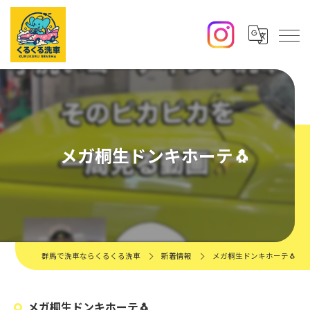
メガ桐生ドンキホーテ🐧
群馬で洗車ならくるくる洗車
新着情報
メガ桐生ドンキホーテ🐧
メガ桐生ドンキホーテ🐧