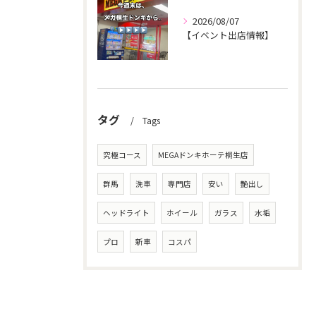
2026/08/07
【イベント出店情報】
タグ
Tags
究極コース
MEGAドンキホーテ桐生店
群馬
洗車
専門店
安い
艶出し
ヘッドライト
ホイール
ガラス
水垢
プロ
新車
コスパ