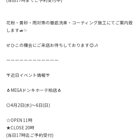
(当日17時までご予約受付中)
花粉・黄砂・雨対策の徹底洗車・コーティング施工にてご案内致
します🚙✨️
ぜひこの機会にご来店お待ちしております😊🎶
ーーーーーーーーーーーー
🌴近日イベント情報🌴
🐧MEGAドンキホーテ柏店🐧
◎4月2日(水)〜6日(日)
☆OPEN 11時
★CLOSE 20時
(当日17時迄ご予約受付)