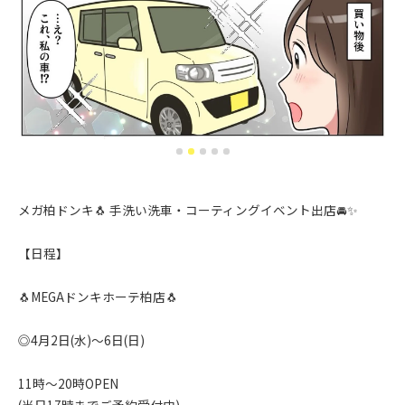
メガ柏ドンキ🐧 手洗い洗車・コーティングイベント出店🚘✨️
【日程】
🐧MEGAドンキホーテ柏店🐧
◎4月2日(水)〜6日(日)
11時〜20時OPEN